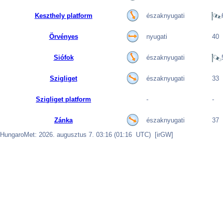
Keszthely platform
északnyugati
Örvényes
nyugati
40
Siófok
északnyugati
Szigliget
északnyugati
33
Szigliget platform
-
-
Zánka
északnyugati
37
HungaroMet: 2026. augusztus 7. 03:16 (01:16 UTC) [irGW]