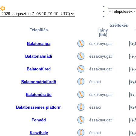
Széllökés
Település
irány
[fok]
Balatonaliga
északnyugati
Balatonalmádi
északnyugati
Balatonfüred
északnyugati
Balatonmáriafürdő
északi
Balatonőszöd
északnyugati
Balatonszemes platform
északi
Fonyód
északnyugati
Keszthely
északi