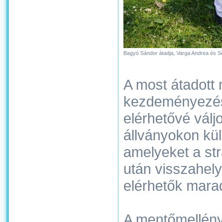
Bagyó Sándor átadja, Varga Andrea és Sö
A most átadott
kezdeményezés
elérhetővé vál
állványokon kü
amelyeket a st
után visszahely
elérhetők mara
A mentőmellény