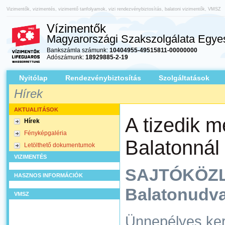
Vizimentők, vizimentés, vizimentő tanfolyamok, vizi rendezvénybiztosítás, balatoni vizimentők, VMSZ
Vízimentők
Magyarországi Szakszolgálata Egyes
Bankszámla számunk:
10404955-49515811-00000000
Adószámunk:
18929885-2-19
Nyitólap
Rendezvénybiztosítás
Szolgáltatások
Hírek
AKTUALITÁSOK
A tizedik m
Hírek
Fényképgaléria
Balatonnál
Letölthető dokumentumok
VIZIMENTÉS
SAJTÓKÖZ
HASZNOS INFORMÁCIÓK
Balatonudvar
VMSZ
Ünnepélyes ker