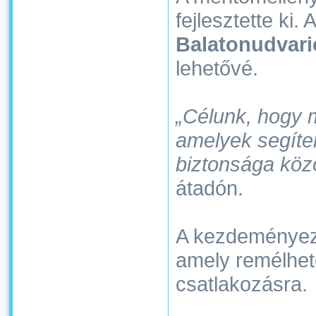
fejlesztette ki
Balatonudvari
lehetővé.
„Célunk, hogy m
amelyek segíte
biztonsága köz
átadón.
A kezdeményezé
amely remélhető
csatlakozásra.