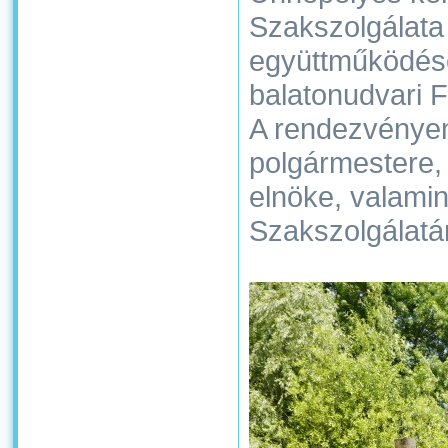
Szakszolgálata 
együttműködéséb
balatonudvari F
A rendezvénye
polgármestere
elnöke, valami
Szakszolgálatá