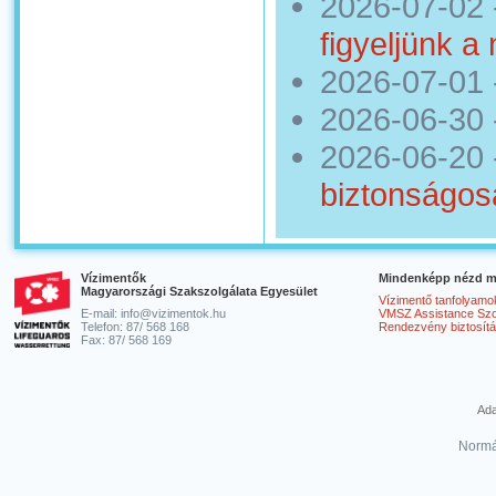
2026-07-02
figyeljünk a
2026-07-01
2026-06-30
2026-06-20
biztonságos
Vízimentők
Mindenképp nézd m
Magyarországi Szakszolgálata Egyesület
Vízimentő tanfolyamo
E-mail: info@vizimentok.hu
VMSZ Assistance Szol
Telefon: 87/ 568 168
Rendezvény biztosít
Fax: 87/ 568 169
Ada
Normá