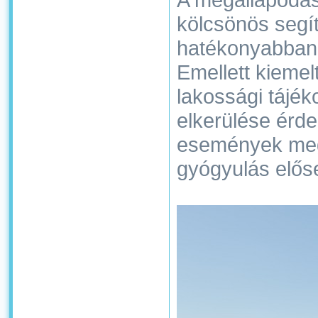
kölcsönös segí
hatékonyabban 
Emellett kiemel
lakossági tájé
elkerülése érde
események mege
gyógyulás elős