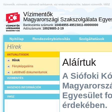
Vizimentők, vizimentés, vizimentő tanfolyamok, vizi rendezvénybiztosítás, balatoni vizimentők, VMSZ
Vízimentők
Magyarországi Szakszolgálata Egyes
Bankszámla számunk:
10404955-49515811-00000000
Adószámunk:
18929885-2-19
Nyitólap
Rendezvénybiztosítás
Szolgáltatások
Hírek
AKTUALITÁSOK
Aláírtuk
Hírek
Fényképgaléria
Letölthető dokumentumok
A Siófoki K
VIZIMENTÉS
Magyarorszá
HASZNOS INFORMÁCIÓK
Egyesület f
VMSZ
érdekében.