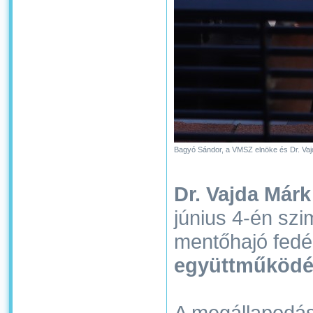
Bagyó Sándor, a VMSZ elnöke és Dr. Vajd
Dr. Vajda Márk
június 4-én szi
mentőhajó fedé
együttműködé
A megállapodás