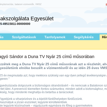
vénybiztosítás, balatoni vizimentők, VMSZ
akszolgálata Egyesület
5-49515811-00000000
ás
Szolgáltatások
Tanfolyamok
Segélykérés
Hír
agyó Sándor a Duna TV Nyár 25 című műsorában
zzétek meg a Duna TV Nyár 25 című műsorának azt a részletét, ah
yesületünk elnöke beszélt a vízimentésről és az idén 25 éves VM
25 év megmutatta azt, hogy mekkora szükség van egy ilyen jellegű tevékenységre
geren.”
yedszázada dolgozunk a biztonságos strandolásért – és nemcsak a Balatonon sze
ntet látni. A prevenció kiemelten fontos számunkra: minden adott a biztonsághoz, m
kség, hogy mindenki meghallja és betartsa a tanácsokat.
igyeljünk a viharjelzésre és a kijelölt fürdőhelyeken fürdőzzünk.
asználjuk a józan eszünket, legyünk körültekintőek.
Ne legyünk közönyösek – vigyázzunk egymásra és főleg a gyermekekre.