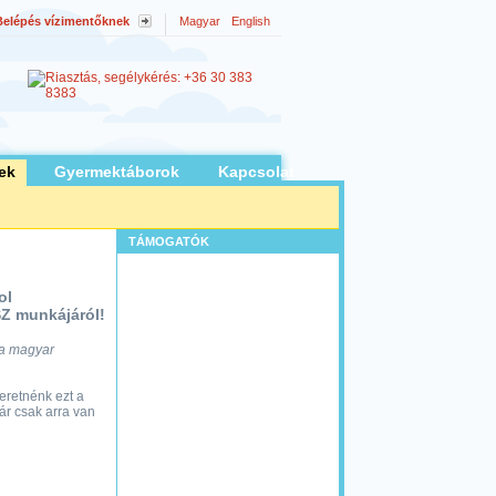
Belépés vízimentőknek
Magyar
English
ek
Gyermektáborok
Kapcsolat
TÁMOGATÓK
ol
SZ munkájáról!
 a magyar
retnénk ezt a
ár csak arra van