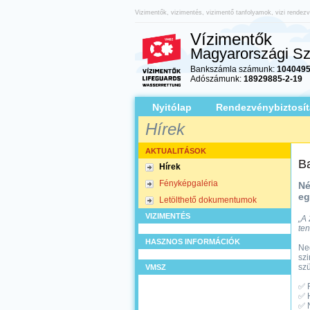
Vizimentők, vizimentés, vizimentő tanfolyamok, vizi rendez
Vízimentők
Magyarországi Sz
Bankszámla számunk:
1040495
Adószámunk:
18929885-2-19
Nyitólap
Rendezvénybiztosít
Hírek
AKTUALITÁSOK
B
Hírek
Fényképgaléria
Né
eg
Letölthető dokumentumok
VIZIMENTÉS
„A 
ten
HASZNOS INFORMÁCIÓK
Neg
szi
szü
VMSZ
✅ F
✅ H
✅ 