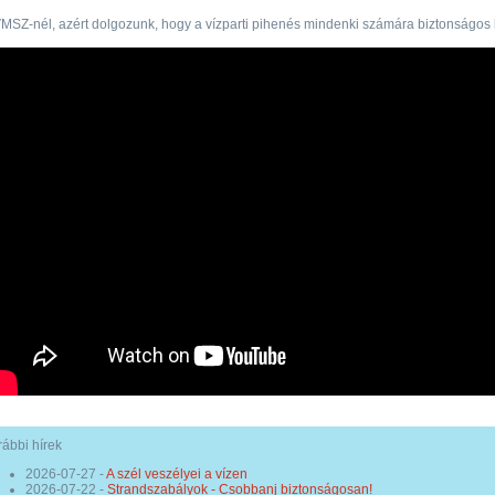
MSZ-nél, azért dolgozunk, hogy a vízparti pihenés mindenki számára biztonságos 
ábbi hírek
2026-07-27
-
A szél veszélyei a vízen
2026-07-22
-
Strandszabályok - Csobbanj biztonságosan!