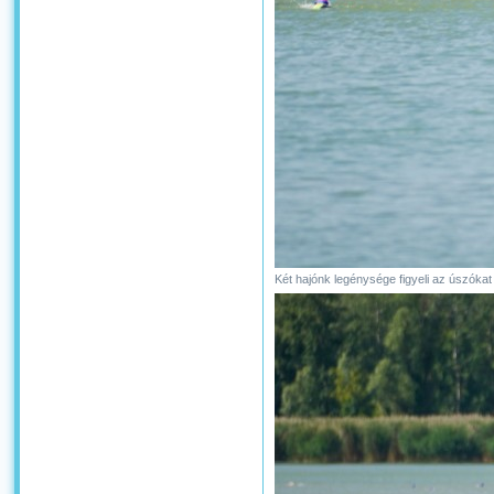
Két hajónk legénysége figyeli az úszókat