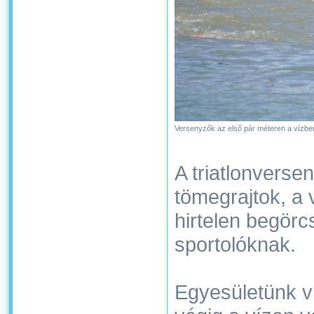
Versenyzők az első pár méteren a vízbe
A triatlonverse
tömegrajtok, a 
hirtelen begörc
sportolóknak.
Egyesületünk ví