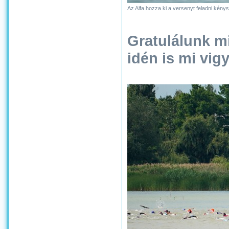
Az Alfa hozza ki a versenyt feladni kény
Gratulálunk m
idén is mi vig