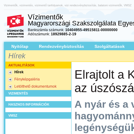
Vizimentők, vizimentés, vizimentő tanfolyamok, vizi rendezvénybiztosítás, balatoni vizimentők, VMSZ
Vízimentők
Magyarországi Szakszolgálata Egyes
Bankszámla számunk:
10404955-49515811-00000000
Adószámunk:
18929885-2-19
Nyitólap
Rendezvénybiztosítás
Szolgáltatások
Hírek
AKTUALITÁSOK
Elrajtolt a 
Hírek
Fényképgaléria
az úszószá
Letölthető dokumentumok
VIZIMENTÉS
A nyár és a
HASZNOS INFORMÁCIÓK
hagyománnyá
VMSZ
legénységük