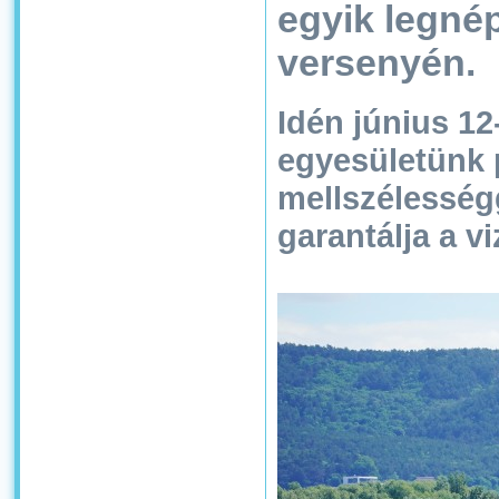
egyik legné
versenyén.
Idén június 12
egyesületünk 
mellszélességg
garantálja a v