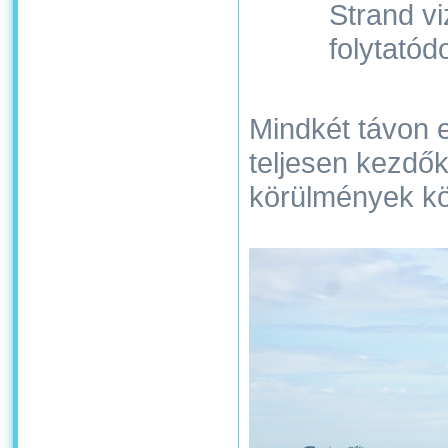
Strand vi
folytatódo
Mindkét távon e
teljesen kezdő
körülmények kö