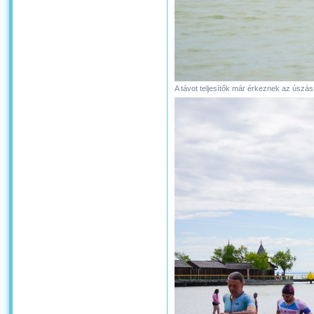
A távot teljesítők már érkeznek az úszá