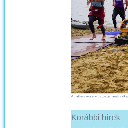
A triathlon verseny úszószámának célk
Korábbi hírek