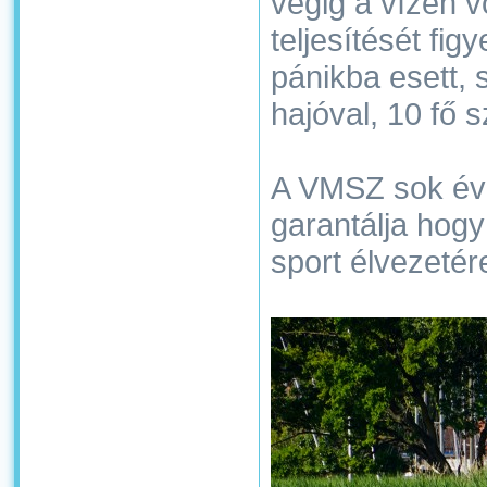
végig a vízen 
teljesítését fig
pánikba esett, 
hajóval, 10 fő s
A VMSZ sok éve
garantálja hogy
sport élvezetér