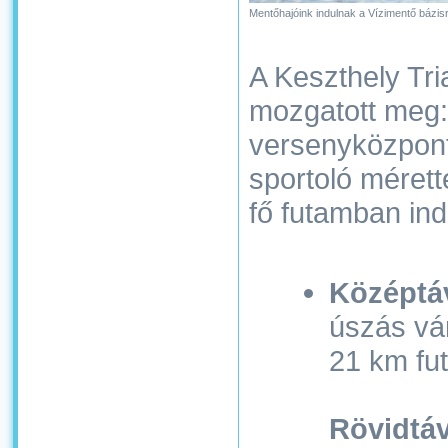
Mentőhajóink indulnak a Vízimentő bázis
A Keszthely Tr
mozgatott meg: 
versenyközpont
sportoló méret
fő futamban ind
Középtá
úszás vá
21 km fut
Rövidtáv