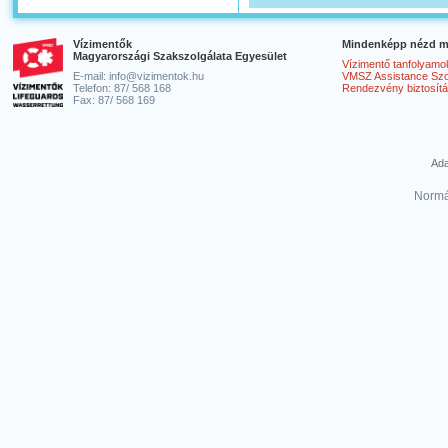
Vízimentők
Mindenképp nézd m
Magyarországi Szakszolgálata Egyesület
Vízimentő tanfolyamo
E-mail: info@vizimentok.hu
VMSZ Assistance Szol
Telefon: 87/ 568 168
Rendezvény biztosít
Fax: 87/ 568 169
Ada
Normá