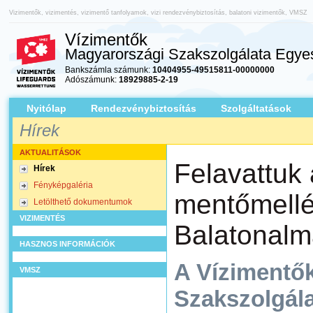
Vizimentők, vizimentés, vizimentő tanfolyamok, vizi rendezvénybiztosítás, balatoni vizimentők, VMSZ
Vízimentők
Magyarországi Szakszolgálata Egyes
Bankszámla számunk:
10404955-49515811-00000000
Adószámunk:
18929885-2-19
Nyitólap
Rendezvénybiztosítás
Szolgáltatások
Hírek
AKTUALITÁSOK
Felavattuk 
Hírek
Fényképgaléria
mentőmellé
Letölthető dokumentumok
VIZIMENTÉS
Balatonalm
HASZNOS INFORMÁCIÓK
A Vízimentő
VMSZ
Szakszolgál