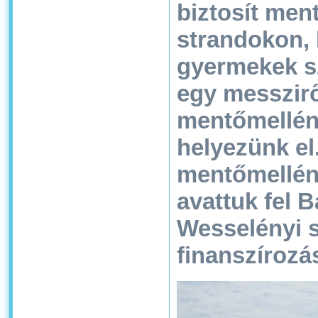
biztosít men
strandokon,
gyermekek s
egy messziről
mentőmellén
helyezünk el
mentőmellén
avattuk fel 
Wesselényi s
finanszírozá