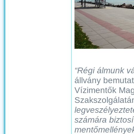
“Régi álmunk vá
állvány bemuta
Vízimentők Mag
Szakszolgálatá
legveszélyeztet
számára biztos
mentőmellények