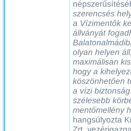
népszerűsítésé
szerencsés hel
a Vízimentők 
állványát fogadh
Balatonalmádib
olyan helyen áll
maximálisan kis
hogy a kihelye
köszönhetően t
a vízi biztonsá
szélesebb körbe
mentőmellény h
hangsúlyozta K
Zrt. vezérigazga