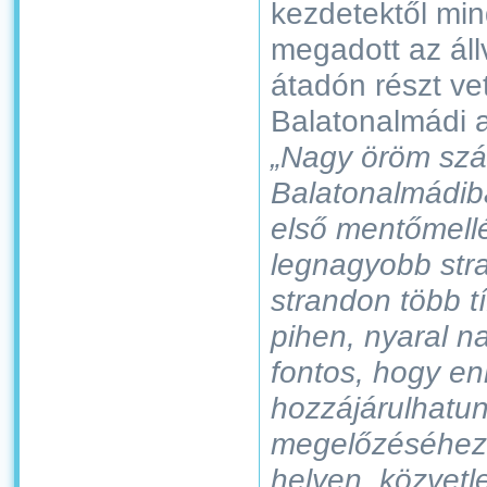
kezdetektől mi
megadott az áll
átadón részt ve
Balatonalmádi a
„Nagy öröm sz
Balatonalmádiba
első mentőmellé
legnagyobb str
strandon több t
pihen, nyaral n
fontos, hogy enn
hozzájárulhatun
megelőzéséhez. 
helyen, közvetl