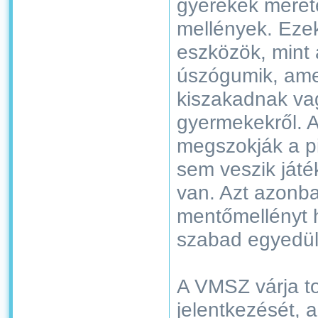
gyerekek méret
mellények. Eze
eszközök, mint 
úszógumik, am
kiszakadnak va
gyermekekről. 
megszokják a pi
sem veszik játé
van. Azt azonb
mentőmellényt 
szabad egyedül
A VMSZ várja t
jelentkezését, 