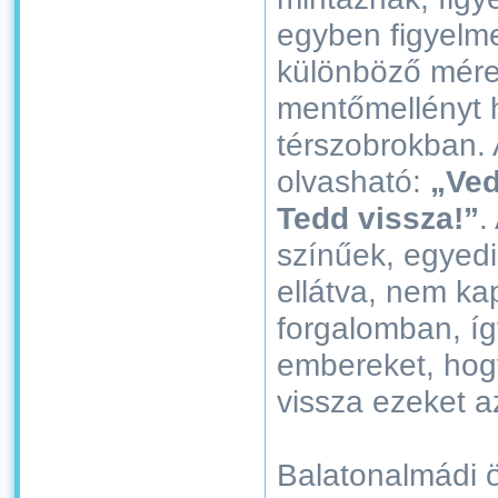
egyben figyelme
különböző méret
mentőmellényt 
térszobrokban. 
olvasható:
„Ved
Tedd vissza!”
.
színűek, egyed
ellátva, nem k
forgalomban, íg
embereket, hog
vissza ezeket a
Balatonalmádi 