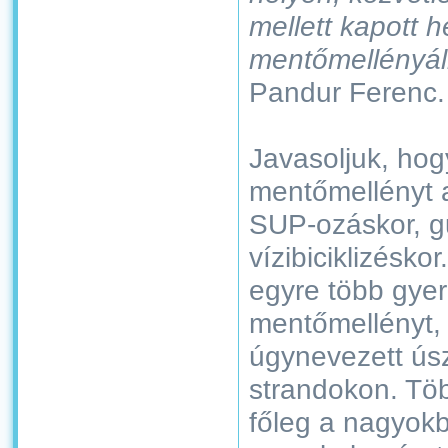
mellett kapott h
mentőmellényál
Pandur Ferenc.
Javasoljuk, hog
mentőmellényt a
SUP-ozáskor, g
vízibiciklizésko
egyre több gye
mentőmellényt, v
úgynevezett úsz
strandokon. Tö
főleg a nagyok