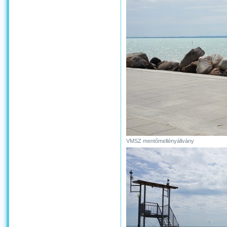
VMSZ mentőmellényállvány