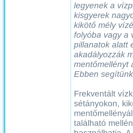
legyenek a vízp
kisgyerek nagy
kikötő mély víz
folyóba vagy a ví
pillanatok alatt
akadályozzák m
mentőmellényt 
Ebben segítünk 
Frekventált vízk
sétányokon, kikö
mentőmellényáll
található mellé
használhatja. A