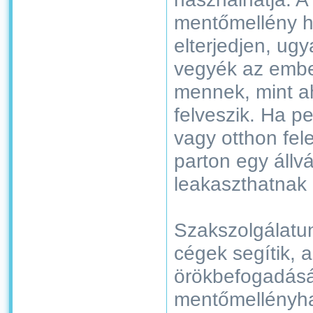
mentőmellény h
elterjedjen, u
vegyék az embe
mennek, mint ah
felveszik. Ha p
vagy otthon fele
parton egy állv
leakaszthatnak 
Szakszolgálatu
cégek segítik, 
örökbefogadásá
mentőmellényha