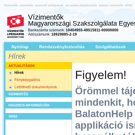
Vizimentők, vizimentés, vizimentő tanfolyamok, vizi rendezvénybiztosítás, balatoni vizimentők, VMSZ
Vízimentők
Magyarországi Szakszolgálata Egyes
Bankszámla számunk:
10404955-49515811-00000000
Adószámunk:
18929885-2-19
Nyitólap
Rendezvénybiztosítás
Szolgáltatások
Hírek
AKTUALITÁSOK
Figyelem!
Hírek
Fényképgaléria
Letölthető dokumentumok
Örömmel táj
VIZIMENTÉS
mindenkit, h
HASZNOS INFORMÁCIÓK
BalatonHelp
VMSZ
applikáció i