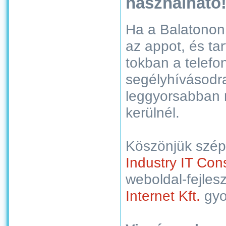
használható
Ha a Balatonon v
az appot, és ta
tokban a telefo
segélyhívásodra
leggyorsabban r
kerülnél.
Köszönjük szépe
Industry IT Cons
weboldal-fejles
Internet Kft.
gyo