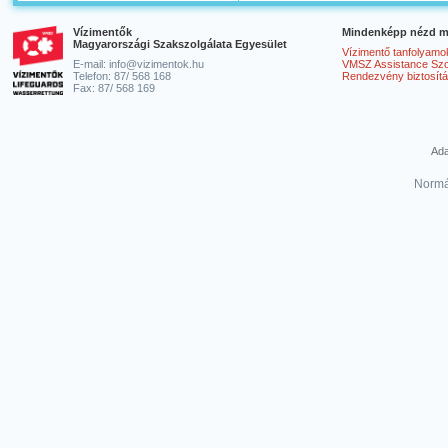
Vízimentők
Mindenképp nézd m
Magyarországi Szakszolgálata Egyesület
Vízimentő tanfolyamo
E-mail: info@vizimentok.hu
VMSZ Assistance Szol
Telefon: 87/ 568 168
Rendezvény biztosít
Fax: 87/ 568 169
Ada
Normá