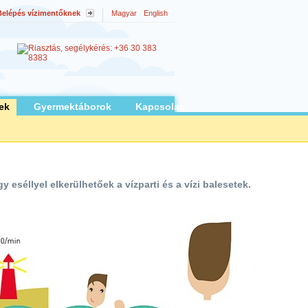
Belépés vízimentőknek
Magyar
English
ek
Gyermektáborok
Kapcsolat
eséllyel elkerülhetőek a vízparti és a vízi balesetek.