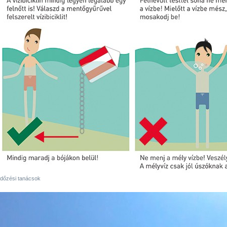
dőzési tanácsok