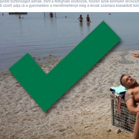
yobb biztonságot adnak, mint a felfújható eszközök, hiszen azok könnyen lecsúszh
b szülő adja rá a gyermekére a mentőmellényt még a kicsik számára kialakított lid