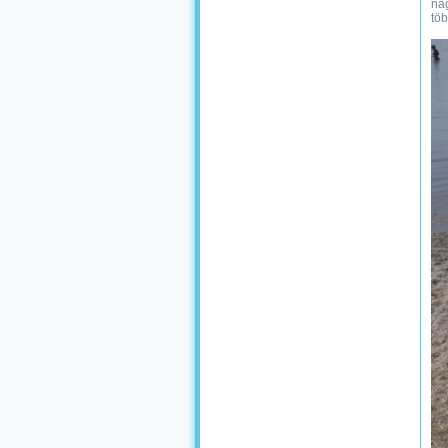
nag
töb