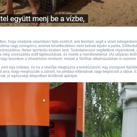
en, hogy viseljünk valamilyen fajta eszközt, ami fenntart, segít a vízen lebegésben
bléma vagy izomgörcs, aminek következtében nem tudnak kijutni a partra. Előfordul 
 vízreszállna, illetve sportolás közben sem. Számtalanszor segítettünk olyanoknak, 
a még vízreszállás előtt tájékozódnak, és viselik a mentőmellényt. (Az időjárás felől
nagy tavunkon a viharjelzési rendszer, melyet a TaVihar alkalmazásban is nyomon
, mint egy övtáska, és ha a viselője meghúzza a kioldózsinórt, egy úszógumi fújódik 
at arra, hogy meghúzzák a zsinórt, ha például elfáradnak vagy begörcsöl a lábuk. E
nak, jó egészségi állapotban lévőknek ajánljuk.