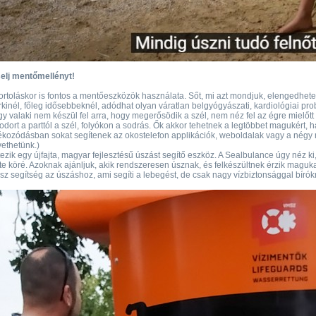
selj mentőmellényt!
rtoláskor is fontos a mentőeszközök használata. Sőt, mi azt mondjuk, elengedhetetl
kinél, főleg idősebbeknél, adódhat olyan váratlan belgyógyászati, kardiológiai pro
y valaki nem készül fel arra, hogy megerősödik a szél, nem néz fel az égre mielőtt
odort a parttól a szél, folyókon a sodrás. Ők akkor tehetnek a legtöbbet magukért, h
ékozódásban sokat segítenek az okostelefon applikációk, weboldalak vagy a négy 
ethetünk.)
ezik egy újfajta, magyar fejlesztésű úszást segítő eszköz. A Sealbulance úgy néz ki
te köré. Azoknak ajánljuk, akik rendszeresen úsznak, és felkészültnek érzik maguk
sz segítség az úszáshoz, ami segíti a lebegést, de csak nagy vízbiztonsággal bírók