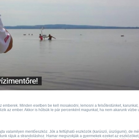
az emberek. Minden esetben be kell mosakodni, lemosni a felsőtestünket, karunkat,
klizik az ember. Akkor is hűtsük le pár percenként magunkat, ha nem akarunk vízbe 
ta valamilyen mentőeszköz. Jók a felfújható eszközök (karúszó, úszógumi), de mé
adunk rájuk a strandoláshoz. Hamar megszokják a gyermekek ezeket az eszközöket,