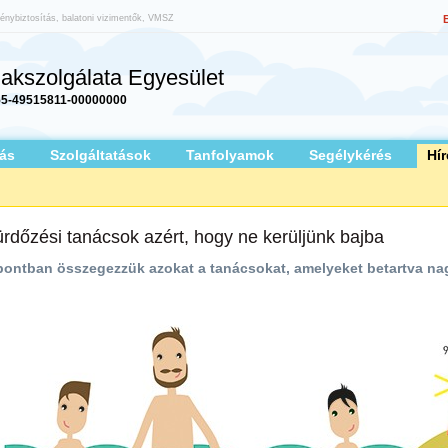
vénybiztosítás, balatoni vizimentők, VMSZ
akszolgálata Egyesület
5-49515811-00000000
ás
Szolgáltatások
Tanfolyamok
Segélykérés
Hír
rdőzési tanácsok azért, hogy ne kerüljünk bajba
pontban összegezzük azokat a tanácsokat, amelyeket betartva nagy 