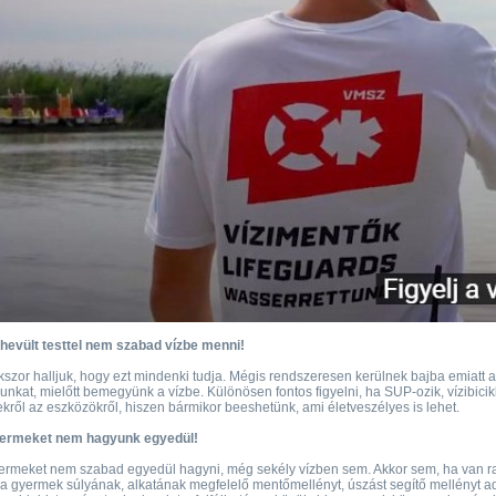
hevült testtel nem szabad vízbe menni!
szor halljuk, hogy ezt mindenki tudja. Mégis rendszeresen kerülnek bajba emiatt 
unkat, mielőtt bemegyünk a vízbe. Különösen fontos figyelni, ha SUP-ozik, vízibici
kről az eszközökről, hiszen bármikor beeshetünk, ami életveszélyes is lehet.
ermeket nem hagyunk egyedül!
rmeket nem szabad egyedül hagyni, még sekély vízben sem. Akkor sem, ha van raj
a gyermek súlyának, alkatának megfelelő mentőmellényt, úszást segítő mellényt 