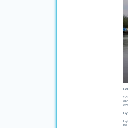
Fel
Sok
arc
eze
Gy
Gye
ha 