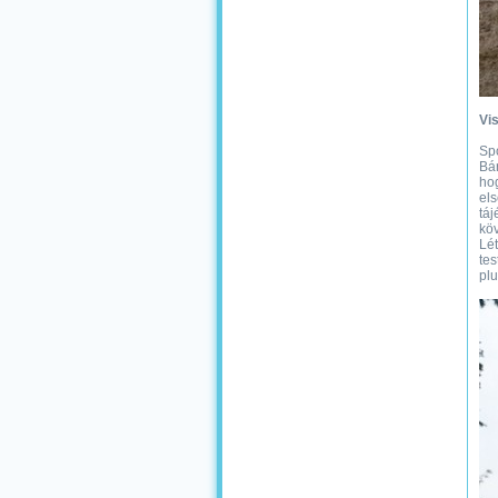
Vi
Spo
Bár
hog
els
táj
köv
Lét
tes
plu