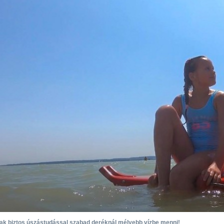
ak biztos úszástudással szabad deréknál mélyebb vízbe menni!