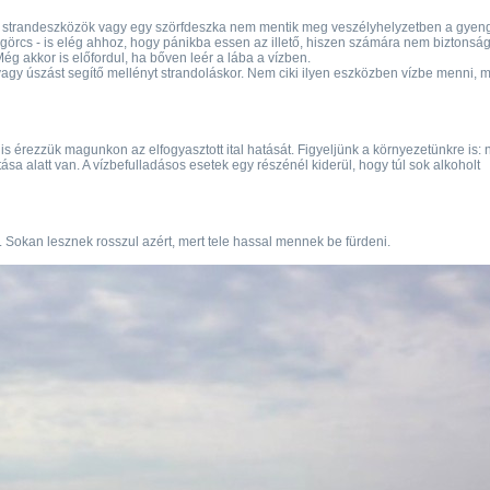
ató strandeszközök vagy egy szörfdeszka nem mentik meg veszélyhelyzetben a gyen
mgörcs - is elég ahhoz, hogy pánikba essen az illető, hiszen számára nem biztonsá
g akkor is előfordul, ha bőven leér a lába a vízben.
agy úszást segítő mellényt strandoláskor. Nem ciki ilyen eszközben vízbe menni, m
is érezzük magunkon az elfogyasztott ital hatását. Figyeljünk a környezetünkre is: 
sa alatt van. A vízbefulladásos esetek egy részénél kiderül, hogy túl sok alkoholt
. Sokan lesznek rosszul azért, mert tele hassal mennek be fürdeni.