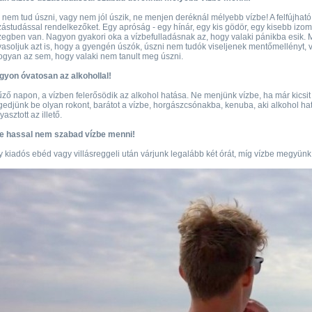
 nem tud úszni, vagy nem jól úszik, ne menjen deréknál mélyebb vízbe! A felfújh
ástudással rendelkezőket. Egy apróság - egy hínár, egy kis gödör, egy kisebb izo
egben van. Nagyon gyakori oka a vízbefulladásnak az, hogy valaki pánikba esik. Mé
asoljuk azt is, hogy a gyengén úszók, úszni nem tudók viseljenek mentőmellényt, v
gyan az sem, hogy valaki nem tanult meg úszni.
gyon óvatosan az alkohollal!
űző napon, a vízben felerősödik az alkohol hatása. Ne menjünk vízbe, ha már kicsit 
edjünk be olyan rokont, barátot a vízbe, horgászcsónakba, kenuba, aki alkohol hatá
yasztott az illető.
le hassal nem szabad vízbe menni!
 kiadós ebéd vagy villásreggeli után várjunk legalább két órát, míg vízbe megyünk