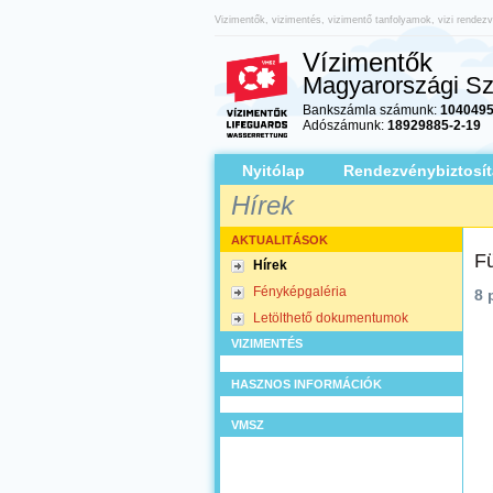
Vizimentők, vizimentés, vizimentő tanfolyamok, vizi rendez
Vízimentők
Magyarországi Sz
Bankszámla számunk:
1040495
Adószámunk:
18929885-2-19
Nyitólap
Rendezvénybiztosít
Hírek
AKTUALITÁSOK
Fü
Hírek
Fényképgaléria
8 
Letölthető dokumentumok
VIZIMENTÉS
HASZNOS INFORMÁCIÓK
VMSZ