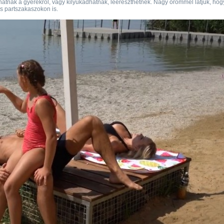
atnak a gyerekről, vagy kilyukadhatnak, leereszthetnek. Nagy örömmel látjuk, hog
ós partszakaszokon is.