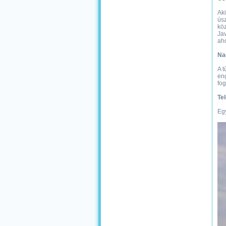
Aki
úsz
köz
Jav
aho
Na
A t
eng
fog
Te
Egy