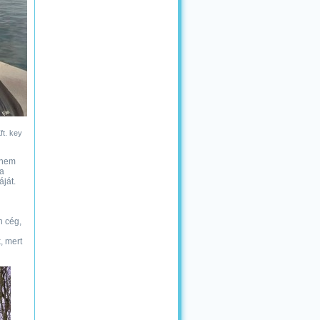
t. key
 nem
a
ját.
n cég,
, mert