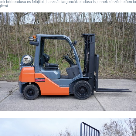
ek bérbeadása és felújított, használt targoncák eladása is, ennek köszönhetően t
íteni.