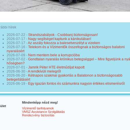
ábbi hírek
2026-07-22
-
Strandszabályok - Csobbanj biztonságosan!
2026-07-17
-
Nagy segítséget kaptunk a kánikulában!
2026-07-17
-
Az aszály fokozza a balesetveszélyt a vizeken
2026-07-16
-
Telekom és a Vízimentők összefognak a biztonságos balatoni
nyaralásért
2026-07-09
-
Nem mentem bele a korrupcióba
2026-07-02
-
Gondtalan nyaralás krónikus betegséggel – Mire figyeljünk a nyá
hőségben?
2026-07-01
-
Jamrik Péter HTE életműdíjat kapott
2026-06-30
-
A rendkívüli melegről
2026-06-20
-
Kétnapos szakmai gyakorlás a Balatonon a biztonságosabb
betegellátásért
2026-06-19
-
Egy igazán fontos és számunkra nagyon értékes elismerésről
Mindenképp nézd meg!
ület
Vízimentő tanfolyamok
VMSZ Assistance Szolgáltatás
Rendezvény biztosítás