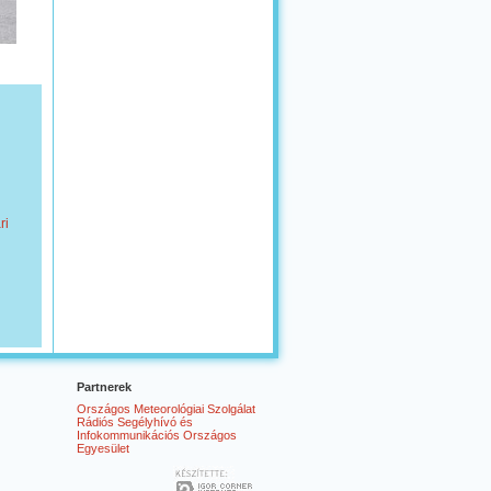
ri
Partnerek
Országos Meteorológiai Szolgálat
Rádiós Segélyhívó és
Infokommunikációs Országos
Egyesület