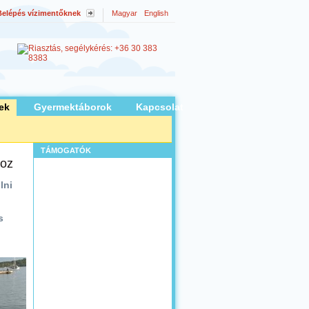
Belépés vízimentőknek
Magyar
English
ek
Gyermektáborok
Kapcsolat
TÁMOGATÓK
hoz
lni
s