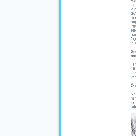
Bag
ism
vit
tev
mér
ho
egy
éle
ha
fog
e 
Go
me
Te
16 
ker
ker
Ön
Nem
min
fel
edd