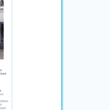
en
einek
t
eni
ónkban
ül
repel