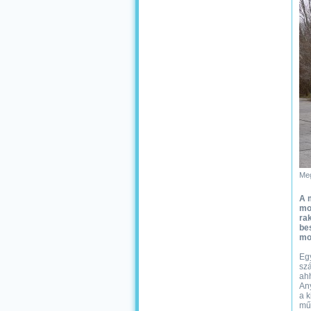
Meg
A 
mo
ra
bes
moz
Egy
szá
ahh
Any
a k
műk