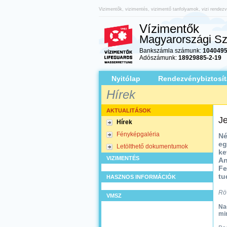
Vizimentők, vizimentés, vizimentő tanfolyamok, vizi rendez
Vízimentők
Magyarországi Sz
Bankszámla számunk:
1040495
Adószámunk:
18929885-2-19
Nyitólap
Rendezvénybiztosít
Hírek
AKTUALITÁSOK
Je
Hírek
Fényképgaléria
Né
eg
Letölthető dokumentumok
ke
VIZIMENTÉS
An
Fe
tu
HASZNOS INFORMÁCIÓK
Rö
VMSZ
Na
mi