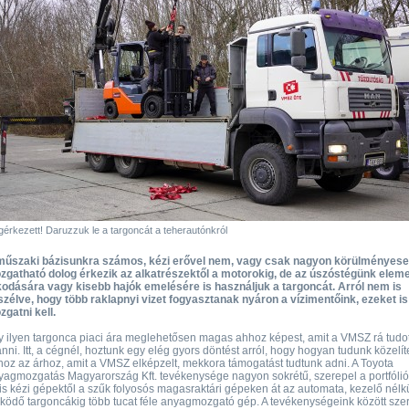
érkezett! Daruzzuk le a targoncát a teherautónkról
műszaki bázisunkra számos, kézi erővel nem, vagy csak nagyon körülményes
zgatható dolog érkezik az alkatrészektől a motorokig, de az úszóstégünk elem
kodására vagy kisebb hajók emelésére is használjuk a targoncát. Arról nem is
zélve, hogy több raklapnyi vizet fogyasztanak nyáron a vízimentőink, ezeket is
gatni kell.
 ilyen targonca piaci ára meglehetősen magas ahhoz képest, amit a VMSZ rá tudot
nni. Itt, a cégnél, hoztunk egy elég gyors döntést arról, hogy hogyan tudunk közelít
oz az árhoz, amit a VMSZ elképzelt, mekkora támogatást tudtunk adni. A Toyota
agmozgatás Magyarország Kft. tevékenysége nagyon sokrétű, szerepel a portfóli
is kézi gépektől a szűk folyosós magasraktári gépeken át az automata, kezelő nélk
ödő targoncákig több tucat féle anyagmozgató gép. A tevékenységeink között sze