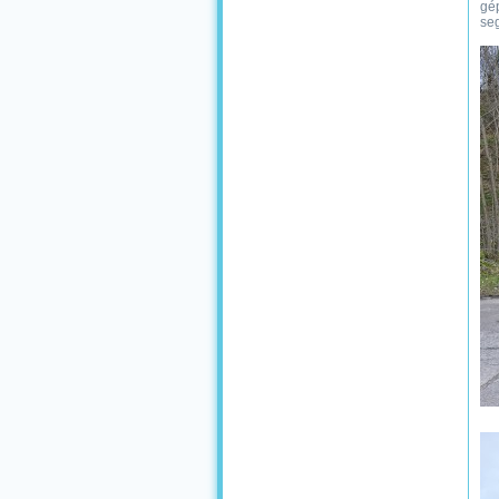
gép
seg