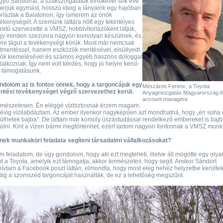
yó Sándorral, a szakszolgálatuk elnökével sok éve
erjük egymást, hosszú ideig a lányaink egy hajóban
orláztak a Balatonon, így ismerem az önök
ékenységét. A szemünk láttára nőtt egy tekintélyes
etű szervezetté a VMSZ, hobbivitorlázóként látjuk,
gy minden szezonra nagyon komolyan készülnek, és
re tágul a tevékenységi körük. Most már nemcsak
tmentéssel, hanem eszközök mentésével, elsüllyedt
jók kiemelésével és számos egyéb hasznos dologgal
lalkoznak. Így nem volt kérdés, hogy jó helyre kerül-
a támogatásunk.
ndolom az is fontos önnek, hogy a targoncájuk egy
Mészáros Ferenc, a Toyota
ntési tevékenységet végző szervezethez kerül.
Anyagmozgatás Magyarország Kf
account managere
rmészetesen. Én eléggé vízbiztosnak érzem magam,
évig vízilabdáztam. Az ember ilyenkor nagyképűen azt mondhatná, hogy „én soha
ülhetek bajba”. De láttam már komoly úszástudással rendelkező embereket is bajb
ülni. Kint a vízen bármi megtörténhet, ezért tartom nagyon fontosnak a VMSZ munká
nek munkaköri feladata segíteni társadalmi vállalkozásokat?
 feladatom, de úgy gondolom, hogy aki ezt megteheti, illetve áll mögötte egy olya
t a Toyota, amelyik ezt támogatja, akkor természetes, hogy segít. Amikor Sándort
hívtam a Facebook poszt láttán, elmondta, hogy most elég nehéz helyzetbe kerültek
ig a szomszéd targoncáját használták, de ez a lehetőség megszűnt.