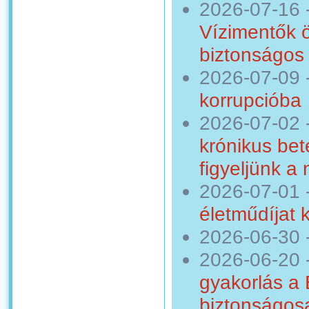
2026-07-16
Vízimentők 
biztonságos 
2026-07-09
korrupcióba
2026-07-02
krónikus bet
figyeljünk a
2026-07-01
életműdíjat 
2026-06-30
2026-06-20
gyakorlás a
biztonságosa