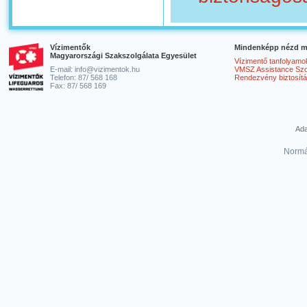
Vízimentők
Mindenképp nézd m
Magyarországi Szakszolgálata Egyesület
Vízimentő tanfolyamo
E-mail: info@vizimentok.hu
VMSZ Assistance Szol
Telefon: 87/ 568 168
Rendezvény biztosít
Fax: 87/ 568 169
Ada
Normá