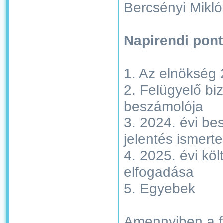
Bercsényi Mikló
Napirendi pont
1. Az elnökség 
2. Felügyelő bi
beszámolója
3. 2024. évi b
jelentés ismert
4. 2025. évi kö
elfogadása
5. Egyebek
Amennyiben a fe