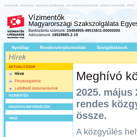
Vizimentők, vizimentés, vizimentő tanfolyamok, vizi rendezvénybiztosítás, balatoni vizimentők, VMSZ
Vízimentők
Magyarországi Szakszolgálata Egyes
Bankszámla számunk:
10404955-49515811-00000000
Adószámunk:
18929885-2-19
Nyitólap
Rendezvénybiztosítás
Szolgáltatások
Hírek
AKTUALITÁSOK
Meghívó kö
Hírek
Fényképgaléria
Letölthető dokumentumok
2025. május 
VIZIMENTÉS
rendes közgy
HASZNOS INFORMÁCIÓK
össze.
VMSZ
A közgyűlés hel