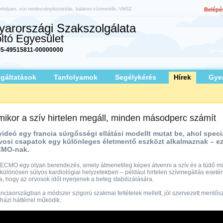
nfolyam, vízi rendezvénybiztosítás, balatoni vízimentők, VMSZ
Belépé
arországi Szakszolgálata
ltó Egyesület
5-49515811-00000000
lgáltatások
Tanfolyamok
Segélykérés
Hírek
Gye
ikor a szív hirtelen megáll, minden másodperc számít
videó egy francia sürgősségi ellátási modellt mutat be, ahol speci
vosi csapatok egy különleges életmentő eszközt alkalmaznak – ez
MO-nak.
ECMO egy olyan berendezés, amely átmenetileg képes átvenni a szív és a tüdő m
különösen súlyos kardiológiai helyzetekben – például hirtelen szívmegállás esetén
a, hogy az orvosok időt nyerjenek a beteg stabilizálására.
nciaországban a módszer szigorú szakmai feltételek mellett, jól szervezett mentősz
házi háttérrel működik.