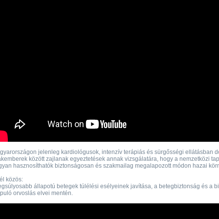
yarországon jelenleg kardiológusok, intenzív terápiás és sürgősségi ellátásban 
kemberek között zajlanak egyeztetések annak vizsgálatára, hogy a nemzetközi tap
gyan hasznosíthatók biztonságosan és szakmailag megalapozott módon hazai kör
él közös:
egsúlyosabb állapotú betegek túlélési esélyeinek javítása, a betegbiztonság és a 
puló orvoslás elvei mentén.