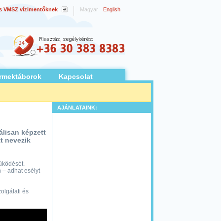
s VMSZ vízimentőknek
Magyar
English
rmektáborok
Kapcsolat
AJÁNLATAINK:
álisan képzett
t nevezik
űködését.
 – adhat esélyt
olgálati és