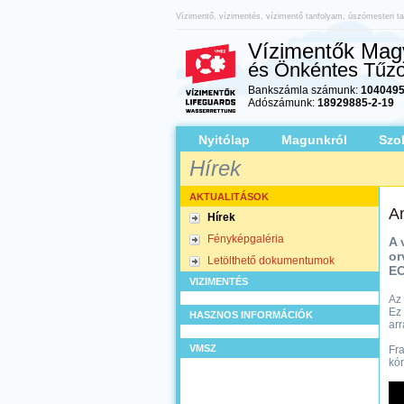
Vízimentő, vízimentés, vízimentő tanfolyam, úszómesteri ta
Vízimentők Magy
és Önkéntes Tűzo
Bankszámla számunk:
1040495
Adószámunk:
18929885-2-19
Nyitólap
Magunkról
Szo
Hírek
AKTUALITÁSOK
Am
Hírek
Fényképgaléria
A 
or
Letölthető dokumentumok
EC
VIZIMENTÉS
Az 
Ez 
HASZNOS INFORMÁCIÓK
arr
VMSZ
Fra
kór