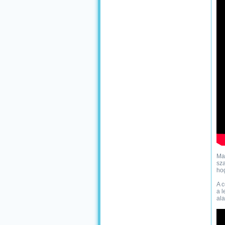
Mag
sza
ho
A c
a l
ala