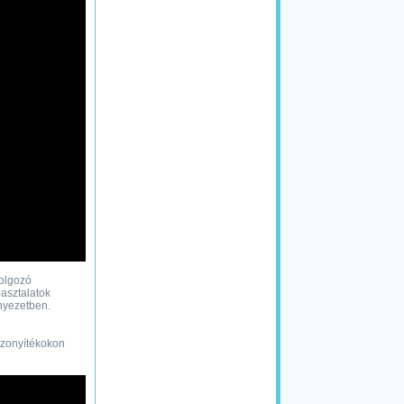
dolgozó
asztalatok
nyezetben.
bizonyítékokon