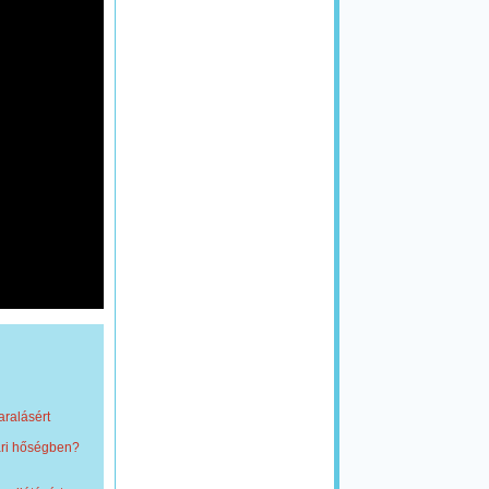
aralásért
ári hőségben?