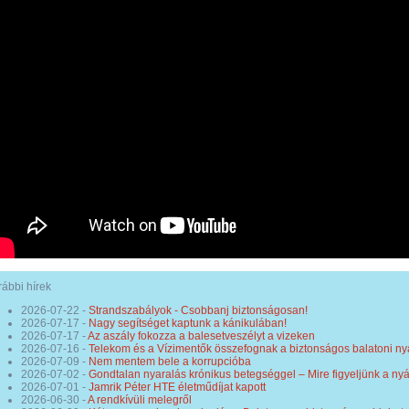
ábbi hírek
2026-07-22
-
Strandszabályok - Csobbanj biztonságosan!
2026-07-17
-
Nagy segítséget kaptunk a kánikulában!
2026-07-17
-
Az aszály fokozza a balesetveszélyt a vizeken
2026-07-16
-
Telekom és a Vízimentők összefognak a biztonságos balatoni ny
2026-07-09
-
Nem mentem bele a korrupcióba
2026-07-02
-
Gondtalan nyaralás krónikus betegséggel – Mire figyeljünk a ny
2026-07-01
-
Jamrik Péter HTE életműdíjat kapott
2026-06-30
-
A rendkívüli melegről