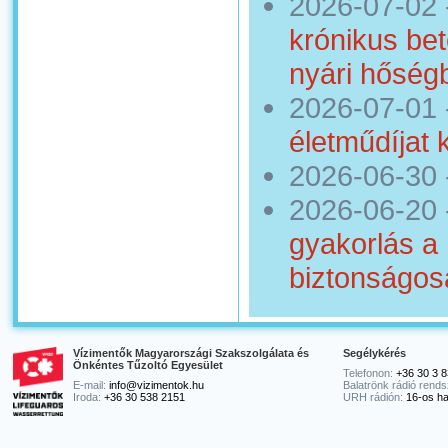
2026-07-02
krónikus bet
nyári hőség
2026-07-01
életműdíjat 
2026-06-30
2026-06-20
gyakorlás a
biztonságos
Vízimentők Magyarországi Szakszolgálata és
Segélykérés
Önkéntes Tűzoltó Egyesület
Telefonon:
+36 30 3 8
E-mail:
info@vizimentok.hu
Balatrönk rádió rends
Iroda:
+36 30 538 2151
URH rádión:
16-os ha