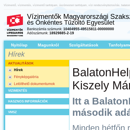
Vízimentő, vízimentés, vízimentő tanfolyam, úszómesteri tanfolyam, vízi rendezvénybiztosítás, balato
Vízimentők Magyarországi Szaksz
és Önkéntes Tűzoltó Egyesület
Bankszámla számunk:
10404955-49515811-00000000
Adószámunk:
18929885-2-19
Nyitólap
Magunkról
Szolgáltatások
Tanfolyam
Hírek
AKTUALITÁSOK
BalatonHel
Hírek
Fényképgaléria
Kiszely Má
Letölthető dokumentumok
VIZIMENTÉS
Itt a Balato
HASZNOS INFORMÁCIÓK
második ad
VMSZ
Minden hétfőn r