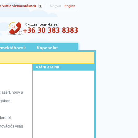
s VMSZ vízimentőknek
Magyar
English
rmektáborok
Kapcsolat
AJÁNLATAINK:
 azért, hogy a
n
ágában.
eréről,
novációs világ