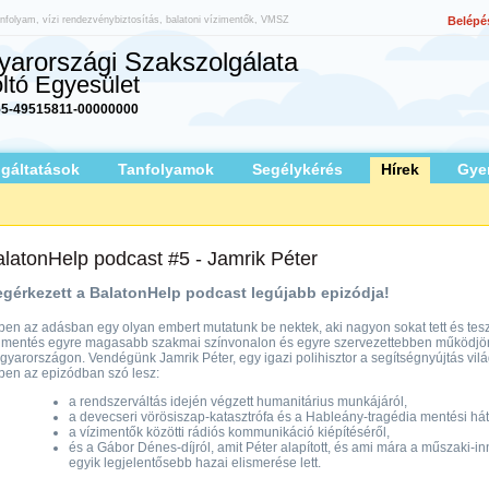
nfolyam, vízi rendezvénybiztosítás, balatoni vízimentők, VMSZ
Belépé
arországi Szakszolgálata
ltó Egyesület
5-49515811-00000000
lgáltatások
Tanfolyamok
Segélykérés
Hírek
Gye
latonHelp podcast #5 - Jamrik Péter
gérkezett a BalatonHelp podcast legújabb epizódja!
en az adásban egy olyan embert mutatunk be nektek, aki nagyon sokat tett és tesz
zimentés egyre magasabb szakmai színvonalon és egyre szervezettebben működjö
yarországon. Vendégünk Jamrik Péter, egy igazi polihisztor a segítségnyújtás vil
en az epizódban szó lesz:
a rendszerváltás idején végzett humanitárius munkájáról,
a devecseri vörösiszap-katasztrófa és a Hableány-tragédia mentési hátt
a vízimentők közötti rádiós kommunikáció kiépítéséről,
és a Gábor Dénes-díjról, amit Péter alapított, és ami mára a műszaki-in
egyik legjelentősebb hazai elismerése lett.