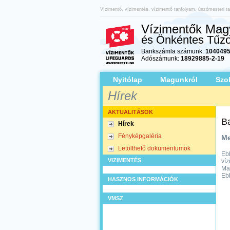
Vízimentő, vízimentés, vízimentő tanfolyam, úszómesteri ta
Vízimentők Magy
és Önkéntes Tűzo
Bankszámla számunk:
1040495
Adószámunk:
18929885-2-19
Nyitólap
Magunkról
Szo
Hírek
AKTUALITÁSOK
Ba
Hírek
Fényképgaléria
Me
Letölthető dokumentumok
Ebb
VIZIMENTÉS
ví
Mag
Ebb
HASZNOS INFORMÁCIÓK
VMSZ