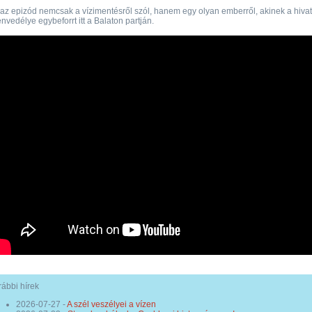
az epizód nemcsak a vízimentésről szól, hanem egy olyan emberről, akinek a hiva
nvedélye egybeforrt itt a Balaton partján.
ábbi hírek
2026-07-27
-
A szél veszélyei a vízen