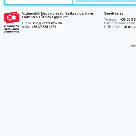
Vízimentők Magyarországi Szakszolgálata és
Segélykérés
Önkéntes Tűzoltó Egyesület
Telefonon:
+36 30 3 8
E-mail:
info@vizimentok.hu
Balatrönk rádió rends
Iroda:
+36 30 538 2151
URH rádión:
16-os ha
Ada