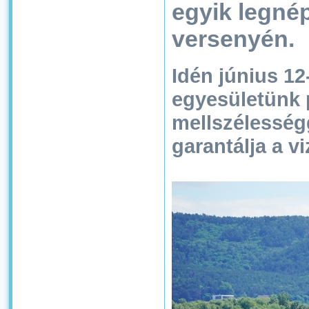
egyik legné
versenyén.
Idén június 12
egyesületünk 
mellszélességg
garantálja a v