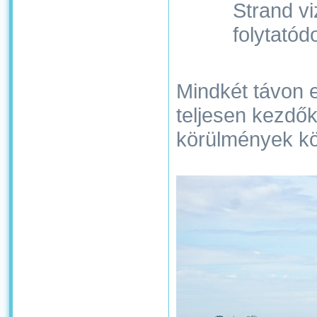
Strand vi
folytatódo
Mindkét távon e
teljesen kezdő
körülmények kö