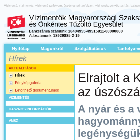
Vízimentő, vízimentés, vízimentő tanfolyam, úszómesteri tanfolyam, vízi rendezvénybiztosítás, balato
Vízimentők Magyarországi Szaksz
és Önkéntes Tűzoltó Egyesület
Bankszámla számunk:
10404955-49515811-00000000
Adószámunk:
18929885-2-19
Nyitólap
Magunkról
Szolgáltatások
Tanfolyam
Hírek
AKTUALITÁSOK
Elrajtolt a 
Hírek
Fényképgaléria
az úszószá
Letölthető dokumentumok
VIZIMENTÉS
A nyár és a
HASZNOS INFORMÁCIÓK
hagyománnyá
VMSZ
legénységük