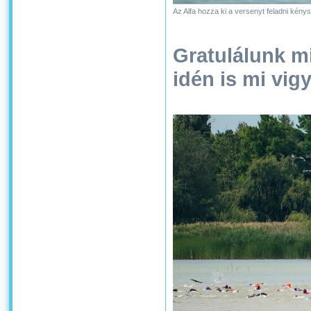
Az Alfa hozza ki a versenyt feladni kény
Gratulálunk m
idén is mi vig