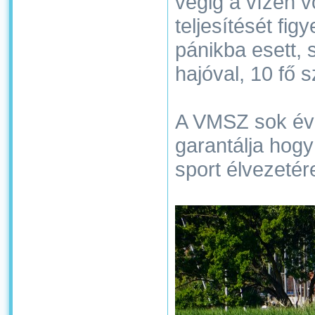
végig a vízen 
teljesítését fig
pánikba esett, 
hajóval, 10 fő s
A VMSZ sok éve
garantálja hogy
sport élvezetér