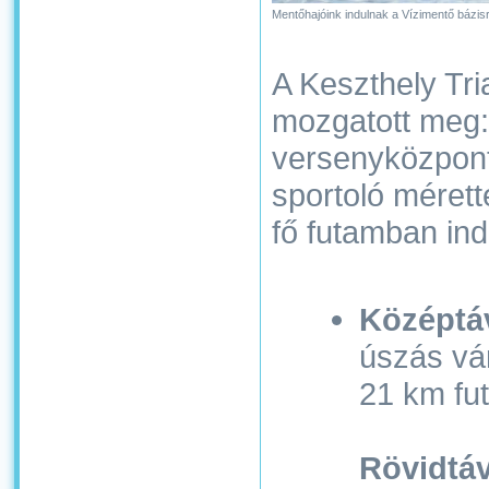
Mentőhajóink indulnak a Vízimentő bázis
A Keszthely Tr
mozgatott meg: 
versenyközpont
sportoló méret
fő futamban ind
Középtá
úszás vá
21 km fut
Rövidtáv