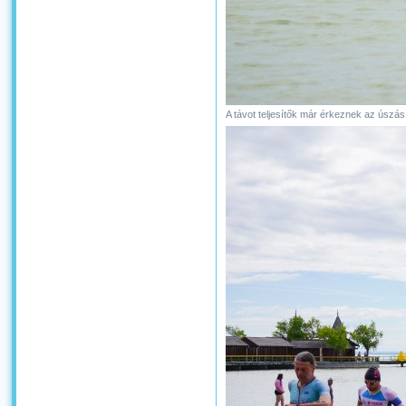
A távot teljesítők már érkeznek az úszá