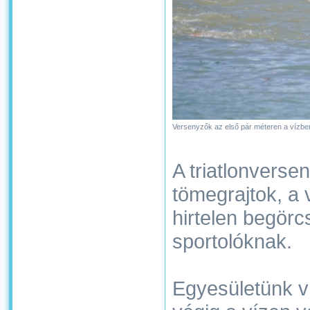
Versenyzők az első pár méteren a vízbe
A triatlonverse
tömegrajtok, a 
hirtelen begörc
sportolóknak.
Egyesületünk ví