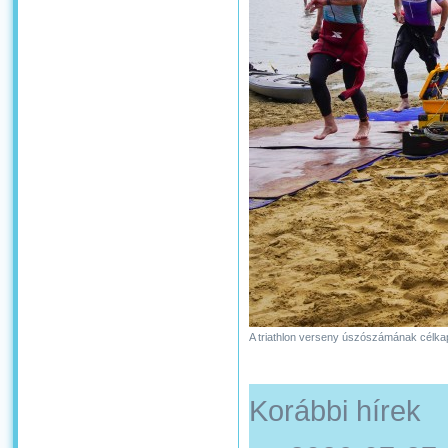
A triathlon verseny úszószámának célk
Korábbi hírek