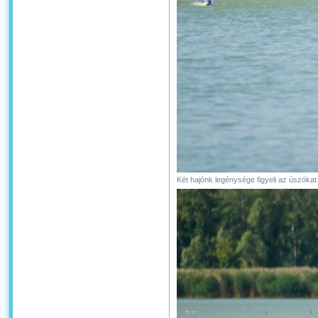
Két hajónk legénysége figyeli az úszókat