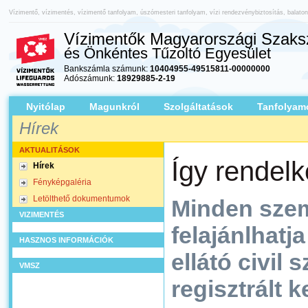
Vízimentő, vízimentés, vízimentő tanfolyam, úszómesteri tanfolyam, vízi rendezvénybiztosítás, balato
Vízimentők Magyarországi Szaksz
és Önkéntes Tűzoltó Egyesület
Bankszámla számunk:
10404955-49515811-00000000
Adószámunk:
18929885-2-19
Nyitólap
Magunkról
Szolgáltatások
Tanfolyam
Hírek
AKTUALITÁSOK
Így rendel
Hírek
Fényképgaléria
Letölthető dokumentumok
Minden szem
VIZIMENTÉS
felajánlhatj
HASZNOS INFORMÁCIÓK
ellátó civil 
VMSZ
regisztrált 