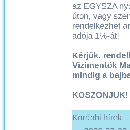
az EGYSZA nyomt
úton, vagy sze
rendelkezhet ar
adója 1%-át!
Kérjük, rende
Vízimentők Ma
mindig a bajba
KÖSZÖNJÜK!
Korábbi hírek