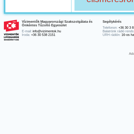
Vízimentők Magyarországi Szakszolgálata és
Segélykérés
Önkéntes Tűzoltó Egyesület
Telefonon:
+36 30 3 8
E-mail:
info@vizimentok.hu
Balatrönk rádió rends
Iroda:
+36 30 538 2151
URH rádión:
16-os ha
Ada