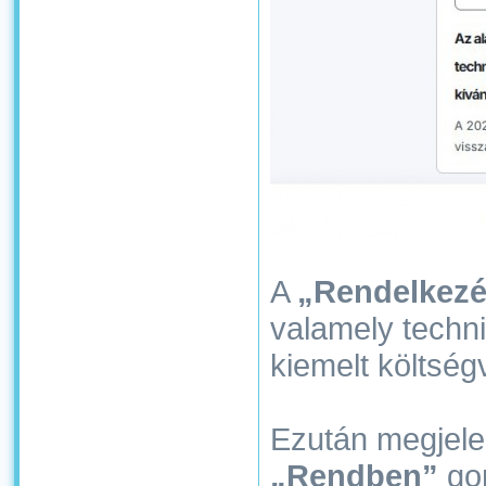
A
„Rendelkezé
valamely techn
kiemelt költség
Ezután megjeleni
„Rendben”
go