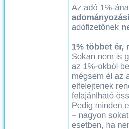
Az adó 1%-ának
adományozási
adófizetőnek
n
1% többet ér,
Sokan nem is g
az 1%-okból be
mégsem él az a
elfelejtenek re
felajánlható ös
Pedig minden e
– nagyon sokat 
esetben, ha nem