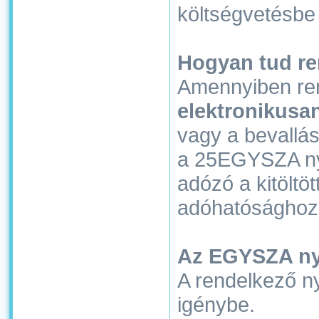
költségvetésbe
Hogyan tud re
Amennyiben rend
elektronikusa
vagy a bevallás
a 25EGYSZA nyo
adózó a kitölt
adóhatósághoz,
Az EGYSZA ny
A rendelkező ny
igénybe.