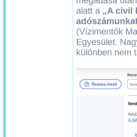
megadása utá
alatt a
„A civi
adószámunkat
(Vízimentők Ma
Egyesület. Nagy
különben nem ta