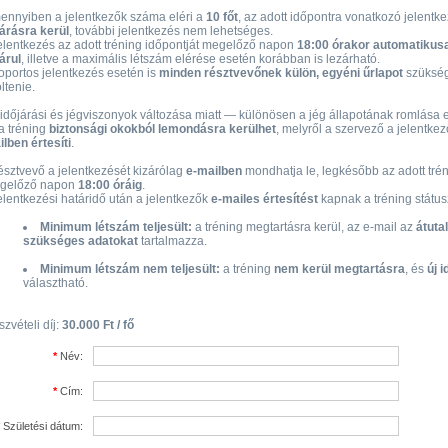
ennyiben a jelentkezők száma eléri a
10 főt
, az adott időpontra vonatkozó jelentk
árásra kerül
, további jelentkezés nem lehetséges.
elentkezés az adott tréning időpontját megelőző napon
18:00 órakor automatikus
árul
, illetve a maximális létszám elérése esetén korábban is lezárható.
portos jelentkezés esetén is
minden résztvevőnek külön, egyéni űrlapot
szüksé
öltenie.
időjárási és jégviszonyok változása miatt — különösen a jég állapotának romlása 
a tréning
biztonsági okokból lemondásra kerülhet
, melyről a szervező a jelentke
lben értesíti
.
észtvevő a jelentkezését kizárólag
e‑mailben
mondhatja le, legkésőbb az adott trén
gelőző napon
18:00 óráig
.
elentkezési határidő után a jelentkezők
e‑mailes értesítést
kapnak a tréning státus
Minimum létszám teljesült:
a tréning megtartásra kerül, az e‑mail az
átuta
szükséges adatokat
tartalmazza.
Minimum létszám nem teljesült:
a tréning
nem kerül megtartásra
, és
új 
választható.
zvételi díj:
30.000 Ft / fő
*
Név:
*
Cím:
Születési dátum: