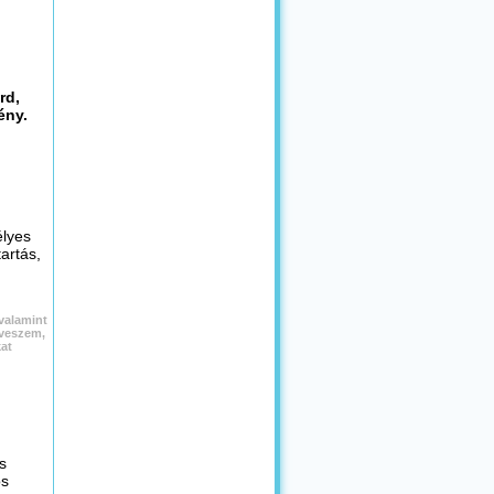
rd,
ény.
élyes
artás,
valamint
 veszem,
at
s
ós