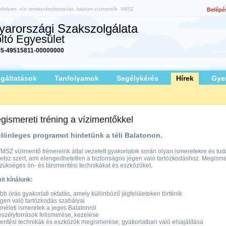
nfolyam, vízi rendezvénybiztosítás, balatoni vízimentők, VMSZ
Belépé
arországi Szakszolgálata
ltó Egyesület
5-49515811-00000000
lgáltatások
Tanfolyamok
Segélykérés
Hírek
Gye
gismereti tréning a vízimentőkkel
lönleges programot hirdetünk a téli Balatonon.
MSZ vízimentő trénereink által vezetett gyakorlatok során olyan ismeretekre és tud
etsz szert, ami elengedhetetlen a biztonságos jégen való tartózkodáshoz. Megism
zükséges ön- és társmentési technikákat és eszközöket.
it kínálunk:
öbb órás gyakorlati oktatás, amely különböző jégfelületeken történik
égen való tartózkodás szabályai
lméleti ismeretek a jeges Balatonról
eszélyforrások felismerése, kezelése
entési technikák és eszközök megismerése, gyakorlatban való elsajátítása