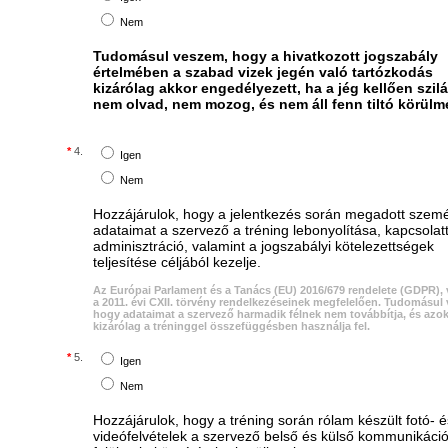
Nem
Tudomásul veszem, hogy a hivatkozott jogszabály
értelmében a szabad vizek jegén való tartózkodás
kizárólag akkor engedélyezett, ha a jég kellően szilá
nem olvad, nem mozog, és nem áll fenn tiltó körülm
*
4.
Igen
Nem
Hozzájárulok, hogy a jelentkezés során megadott szem
adataimat a szervező a tréning lebonyolítása, kapcsolatt
adminisztráció, valamint a jogszabályi kötelezettségek
teljesítése céljából kezelje.
Az Európai Parlament és a Tanács (EU) 2016/679 rendelete (GDPR), 
a 2011. évi CXII. törvény rendelkezéseinek megfelelően. Tudomásul
hogy adataimat a szervező harmadik félnek nem továbbítja, és azok
kizárólag a tréninggel összefüggésben használja fel.
*
5.
Igen
Nem
Hozzájárulok, hogy a tréning során rólam készült fotó- é
videófelvételek a szervező belső és külső kommunikáci