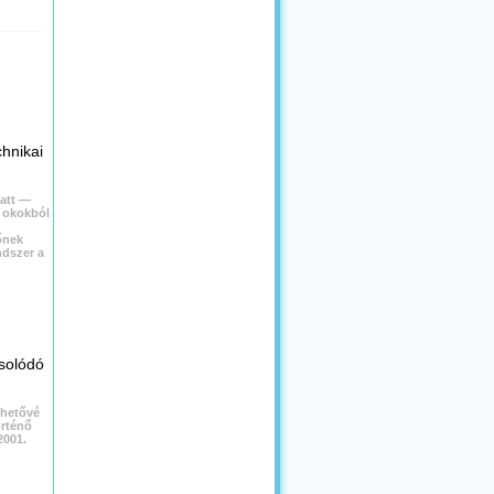
chnikai
att —
i okokból
őnek
ndszer a
solódó
ehetővé
örténő
2001.