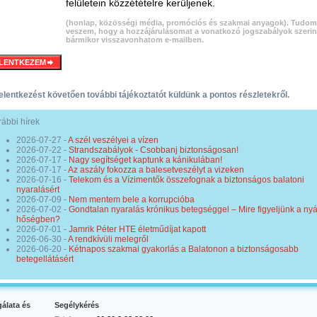
felületein közzétételre kerüljenek.
(honlap, közösségi média, promóciós és szakmai anyagok). Tudom
veszem, hogy a hozzájárulásomat a vonatkozó jogszabályok szerin
bármikor visszavonhatom e-mailben.
elentkezést követően további tájékoztatót küldünk a pontos részletekről.
ábbi hírek
2026-07-27
-
A szél veszélyei a vízen
2026-07-22
-
Strandszabályok - Csobbanj biztonságosan!
2026-07-17
-
Nagy segítséget kaptunk a kánikulában!
2026-07-17
-
Az aszály fokozza a balesetveszélyt a vizeken
2026-07-16
-
Telekom és a Vízimentők összefognak a biztonságos balatoni
nyaralásért
2026-07-09
-
Nem mentem bele a korrupcióba
2026-07-02
-
Gondtalan nyaralás krónikus betegséggel – Mire figyeljünk a nyá
hőségben?
2026-07-01
-
Jamrik Péter HTE életműdíjat kapott
2026-06-30
-
A rendkívüli melegről
2026-06-20
-
Kétnapos szakmai gyakorlás a Balatonon a biztonságosabb
betegellátásért
álata és
Segélykérés