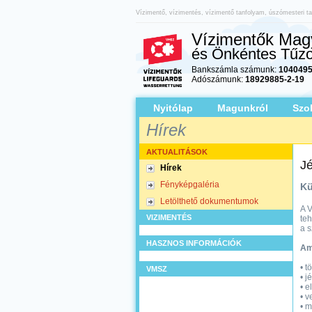
Vízimentő, vízimentés, vízimentő tanfolyam, úszómesteri ta
Vízimentők Magy
és Önkéntes Tűzo
Bankszámla számunk:
1040495
Adószámunk:
18929885-2-19
Nyitólap
Magunkról
Szo
Hírek
AKTUALITÁSOK
Jé
Hírek
Fényképgaléria
Kü
Letölthető dokumentumok
A V
VIZIMENTÉS
teh
a s
HASZNOS INFORMÁCIÓK
Am
• t
VMSZ
• j
• e
• v
• m