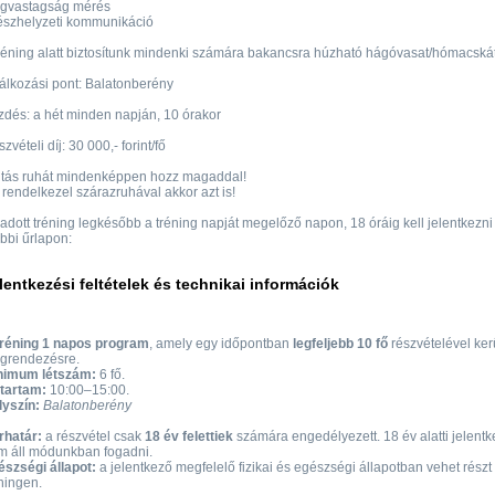
jégvastagság mérés
észhelyzeti kommunikáció
réning alatt biztosítunk mindenki számára bakancsra húzható hágóvasat/hómacskát
álkozási pont: Balatonberény
dés: a hét minden napján, 10 órakor
zvételi díj: 30 000,- forint/fő
ltás ruhát mindenképpen hozz magaddal!
rendelkezel szárazruhával akkor azt is!
adott tréning legkésőbb a tréning napját megelőző napon, 18 óráig kell jelentkezni
bbi űrlapon:
lentkezési feltételek és technikai információk
tréning 1 napos program
, amely egy időpontban
legfeljebb 10 fő
részvételével ker
grendezésre.
nimum létszám:
6 fő.
őtartam:
10:00–15:00.
lyszín:
Balatonberény
rhatár:
a részvétel csak
18 év felettiek
számára engedélyezett. 18 év alatti jelentk
m áll módunkban fogadni.
szségi állapot:
a jelentkező megfelelő fizikai és egészségi állapotban vehet részt
ningen.