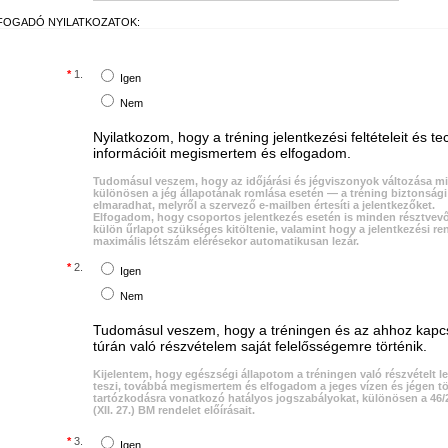
FOGADÓ NYILATKOZATOK:
*
1.
Igen
Nem
Nyilatkozom, hogy a tréning jelentkezési feltételeit és te
információit megismertem és elfogadom.
Tudomásul veszem, hogy az időjárási és jégviszonyok változása mi
különösen a jég állapotának romlása esetén — a tréning biztonság
elmaradhat, melyről a szervező e-mailben értesíti a jelentkezőket.
Elfogadom, hogy csoportos jelentkezés esetén is minden résztvev
külön űrlapot szükséges kitöltenie, valamint hogy a jelentkezési re
maximális létszám elérésekor automatikusan lezár.
*
2.
Igen
Nem
Tudomásul veszem, hogy a tréningen és az ahhoz kapc
túrán való részvételem saját felelősségemre történik.
Kijelentem, hogy egészségi állapotom a tréningen való részvételt l
teszi, továbbá megismertem és elfogadom a jeges vízen és jégen t
tartózkodásra vonatkozó hatályos jogszabályokat, különösen a 46/
(XII. 27.) BM rendelet előírásait.
*
3.
Igen