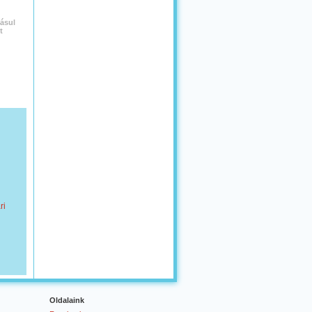
ásul
t
ri
Oldalaink