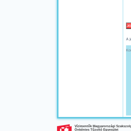
A j
Kor
Vízimentők Magyarországi Szakszolg
Önkéntes Tűzoltó Egyesület