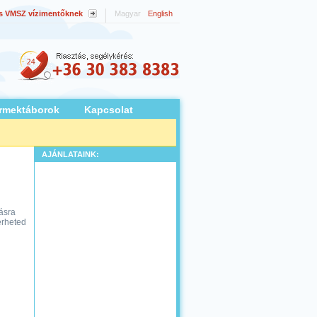
s VMSZ vízimentőknek
Magyar
English
rmektáborok
Kapcsolat
AJÁNLATAINK:
ásra
erheted