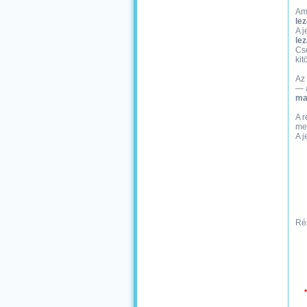
Am
lez
A j
lez
Cso
kit
Az 
— 
mai
A r
me
A j
Rés
*