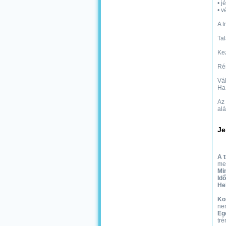
• 
• v
A t
Tal
Kez
Rés
Vá
Ha 
Az 
alá
Je
A 
me
Mi
Id
He
Ko
ne
Egé
tré