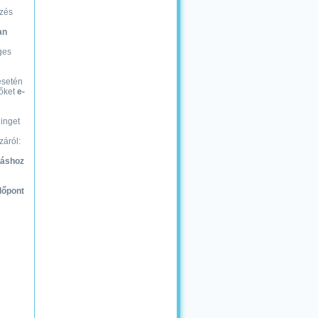
ezés
an
ges
esetén
zőket
e-
inget
záról:
láshoz
időpont