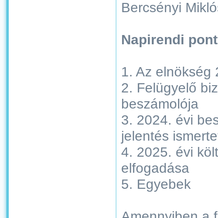
Bercsényi Mikló
Napirendi pont
1. Az elnökség 
2. Felügyelő bi
beszámolója
3. 2024. évi b
jelentés ismert
4. 2025. évi kö
elfogadása
5. Egyebek
Amennyiben a fe