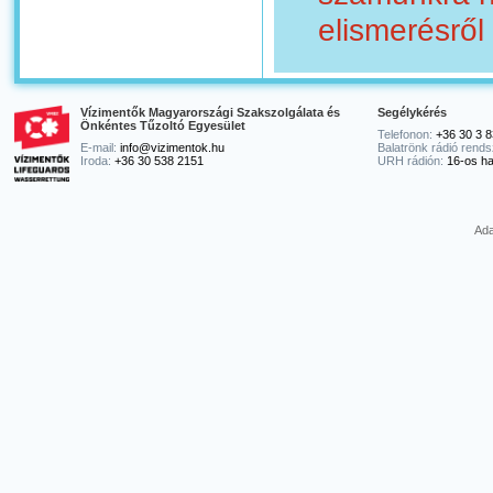
elismerésről
Vízimentők Magyarországi Szakszolgálata és
Segélykérés
Önkéntes Tűzoltó Egyesület
Telefonon:
+36 30 3 8
E-mail:
info@vizimentok.hu
Balatrönk rádió rends
Iroda:
+36 30 538 2151
URH rádión:
16-os ha
Ada