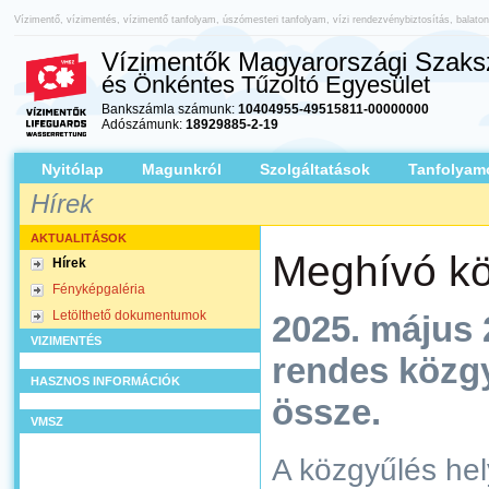
Vízimentő, vízimentés, vízimentő tanfolyam, úszómesteri tanfolyam, vízi rendezvénybiztosítás, balato
Vízimentők Magyarországi Szaksz
és Önkéntes Tűzoltó Egyesület
Bankszámla számunk:
10404955-49515811-00000000
Adószámunk:
18929885-2-19
Nyitólap
Magunkról
Szolgáltatások
Tanfolyam
Hírek
AKTUALITÁSOK
Meghívó kö
Hírek
Fényképgaléria
Letölthető dokumentumok
2025. május 
VIZIMENTÉS
rendes közgy
HASZNOS INFORMÁCIÓK
össze.
VMSZ
A közgyűlés hel