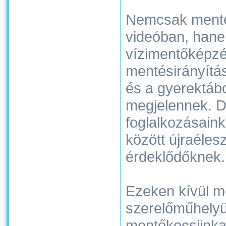
Nemcsak mentés
videóban, hane
vízimentőképzés
mentésirányítá
és a gyerektábo
megjelennek. D
foglalkozásain
között újraéles
érdeklődőknek.
Ezeken kívül m
szerelőműhelyün
mentőkocsiinka