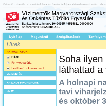
Vízimentő, vízimentés, vízimentő tanfolyam, úszómesteri tanfolyam, vízi rendezvénybiztosítás, balato
Vízimentők Magyarországi Szaksz
és Önkéntes Tűzoltó Egyesület
Bankszámla számunk:
10404955-49515811-00000000
Adószámunk:
18929885-2-19
Nyitólap
Magunkról
Szolgáltatások
Tanfolyam
Hírek
AKTUALITÁSOK
Soha ilyen
Hírek
Fényképgaléria
láthattad a
Letölthető dokumentumok
VIZIMENTÉS
A holnapi n
HASZNOS INFORMÁCIÓK
tavi viharjel
VMSZ
és október 3