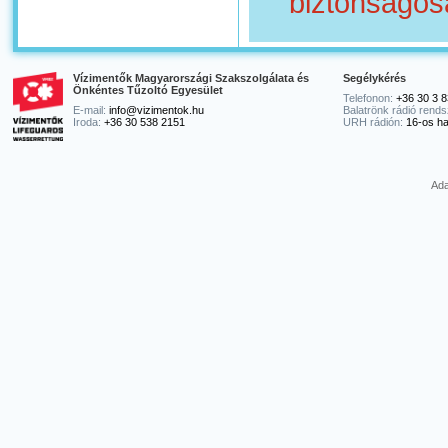
biztonságos
Vízimentők Magyarországi Szakszolgálata és
Segélykérés
Önkéntes Tűzoltó Egyesület
Telefonon:
+36 30 3 8
E-mail:
info@vizimentok.hu
Balatrönk rádió rends
Iroda:
+36 30 538 2151
URH rádión:
16-os ha
Ada