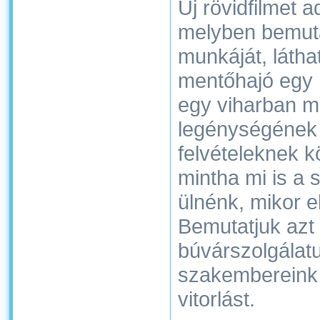
Új rövidfilmet 
melyben bemuta
munkáját, látha
mentőhajó egy 
egy viharban me
legénységének s
felvételeknek 
mintha mi is a
ülnénk, mikor el
Bemutatjuk azt
búvárszolgálat
szakembereink 
vitorlást.