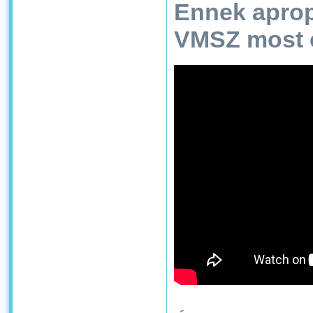
Ennek aprop
VMSZ most el