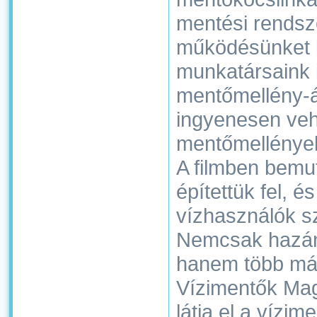
mentési rendsz
működésünket k
munkatársaink i
mentőmellény-ál
ingyenesen ve
mentőmellények
A filmben bemut
építettük fel, é
vízhasználók szo
Nemcsak hazán
hanem több más
Vízimentők Mag
látja el a vízime