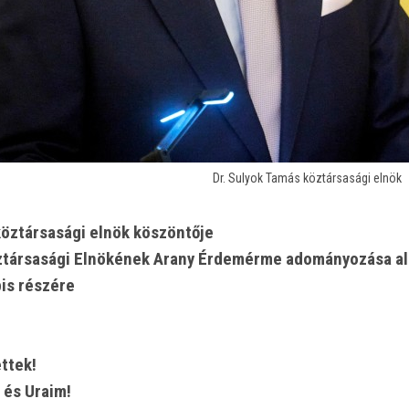
Dr. Sulyok Tamás köztársasági elnök
köztársasági elnök köszöntője
társasági Elnökének Arany Érdemérme adományozása alk
is részére
ettek!
 és Uraim!