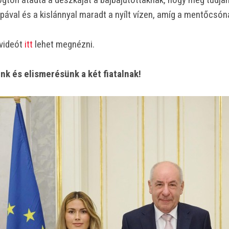
apával és a kislánnyal maradt a nyílt vízen, amíg a mentőcsó
 videót
itt
lehet megnézni.
nk és elismerésünk a két fiatalnak!