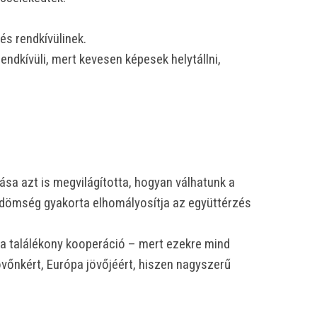
s rendkívülinek.
dkívüli, mert kevesen képesek helytállni,
sa azt is megvilágította, hogyan válhatunk a
ődömség gyakorta elhomályosítja az együttérzés
s a találékony kooperáció – mert ezekre mind
vőnkért, Európa jövőjéért, hiszen nagyszerű