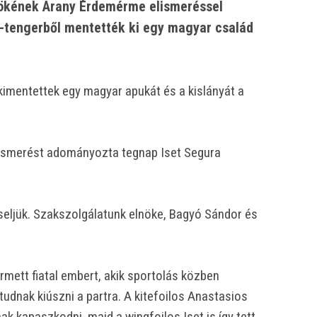
nökének Arany Érdemérme elismeréssel
ei-tengerből mentették ki egy magyar család
 kimentettek egy magyar apukát és a kislányát a
ismerést adományozta tegnap Iset Segura
seljük. Szakszolgálatunk elnöke, Bagyó Sándor és
mett fiatal embert, akik sportolás közben
udnak kiúszni a partra. A kitefoilos Anastasios
k kapaszkodni, majd a wingfoilos Iset is így tett.