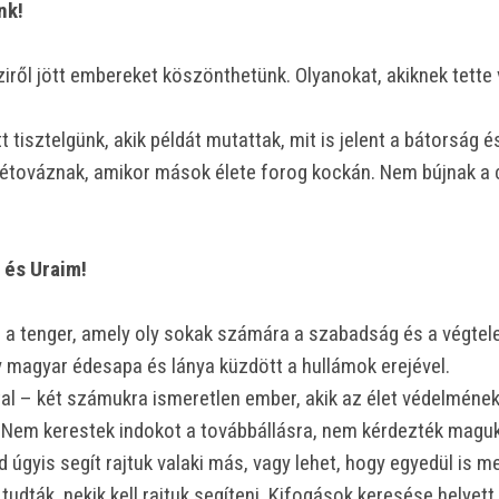
nk!
ről jött embereket köszönthetünk. Olyanokat, akiknek tette v
őtt tisztelgünk, akik példát mutattak, mit is jelent a bátorság
étováznak, amikor mások élete forog kockán. Nem bújnak a 
 és Uraim!
 a tenger, amely oly sokak számára a szabadság és a végtele
gy magyar édesapa és lánya küzdött a hullámok erejével.
atal – két számukra ismeretlen ember, akik az élet védelmének
. Nem kerestek indokot a továbbállásra, nem kérdezték maguk
 úgyis segít rajtuk valaki más, vagy lehet, hogy egyedül is m
tudták, nekik kell rajtuk segíteni. Kifogások keresése helyett