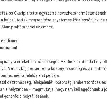
stasios Gkaripis tette egyszerre nevezhető természetesnek é
a bajbajutottak megsegítése egyetemes kötelességünk; és ren
alóban próbára teszi az embert.
 és Uraim!
astasios!
g nagyra értékelte a hősiességet. Az Önök mintaadó helytállá
vé. A mai világban, amikor a közöny, a sietség és a nemtör
mberhez méltó felelős élet példája.
iatal ösztönösség, lélekjelenlét, bátorság, emberi törődés é
an a helyzetben – megmutatja, hogy nem kell aggódnunk a jö
tal generáció helytállásának.