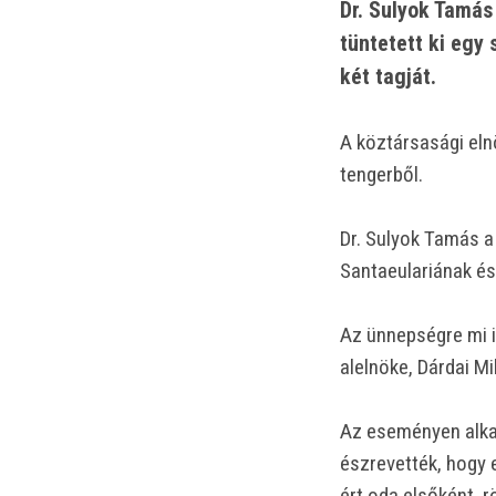
Dr. Sulyok Tamá
tüntetett ki egy
két tagját.
A köztársasági elnö
tengerből.
Dr. Sulyok Tamás 
Santaeulariának és
Az ünnepségre mi i
alelnöke, Dárdai Mi
Az eseményen alkal
észrevették, hogy 
ért oda elsőként, r