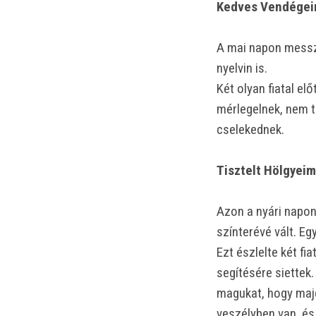
Kedves Vendégei
A mai napon messzi
nyelvin is.
Két olyan fiatal el
mérlegelnek, nem t
cselekednek.
Tisztelt Hölgyeim
Azon a nyári napon
színterévé vált. E
Ezt észlelte két fi
segítésére siettek
magukat, hogy majd
veszélyben van, és 