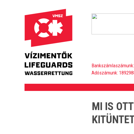
Bankszámlaszámunk:
Adószámunk: 189298
MI IS OT
KITÜNTE