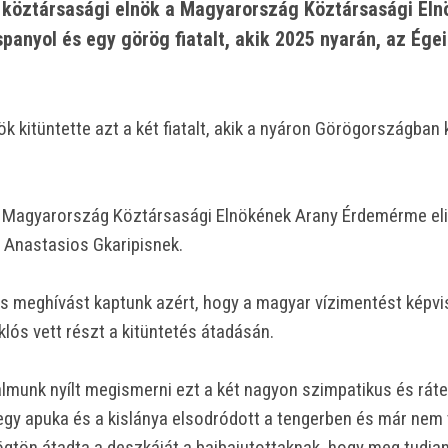
s köztársasági elnök a Magyarország Köztársasági El
 spanyol és egy görög fiatalt, akik 2025 nyarán, az Ég
k kitüntette azt a két fiatalt, akik a nyáron Görögországban
a Magyarország Köztársasági Elnökének Arany Érdemérme el
 Anastasios Gkaripisnek.
s meghívást kaptunk azért, hogy a magyar vízimentést képvi
klós vett részt a kitüntetés átadásán.
munk nyílt megismerni ezt a két nagyon szimpatikus és ráter
egy apuka és a kislánya elsodródott a tengerben és már nem t
ögtön átadta a deszkáját a bajbajutottaknak, hogy meg tudjana