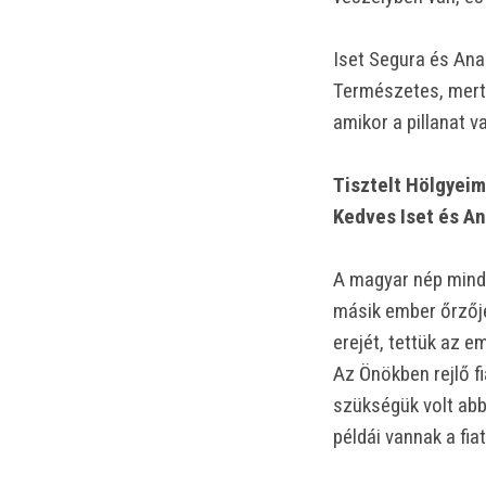
Iset Segura és Ana
Természetes, mert 
amikor a pillanat v
Tisztelt Hölgyeim
Kedves Iset és An
A magyar nép mindi
másik ember őrzőjé
erejét, tettük az e
Az Önökben rejlő f
szükségük volt abb
példái vannak a fia