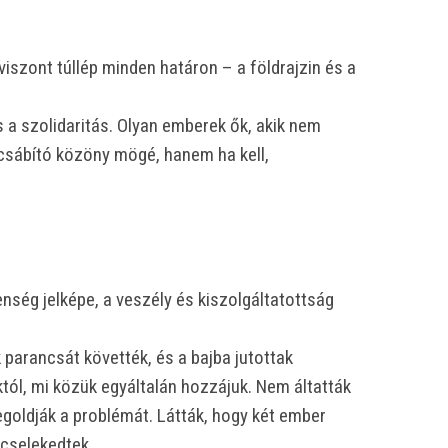
iszont túllép minden határon – a földrajzin és a
 és a szolidaritás. Olyan emberek ők, akik nem
csábító közöny mögé, hanem ha kell,
nség jelképe, a veszély és kiszolgáltatottság
 parancsát követték, és a bajba jutottak
tól, mi közük egyáltalán hozzájuk. Nem áltatták
egoldják a problémát. Látták, hogy két ember
 cselekedtek.