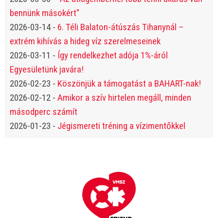
bennünk másokért"
2026-03-14
-
6. Téli Balaton-átúszás Tihanynál –
extrém kihívás a hideg víz szerelmeseinek
2026-03-11
-
Így rendelkezhet adója 1%-áról
Egyesületünk javára!
2026-02-23
-
Köszönjük a támogatást a BAHART-nak!
2026-02-12
-
Amikor a szív hirtelen megáll, minden
másodperc számít
2026-01-23
-
Jégismereti tréning a vízimentőkkel