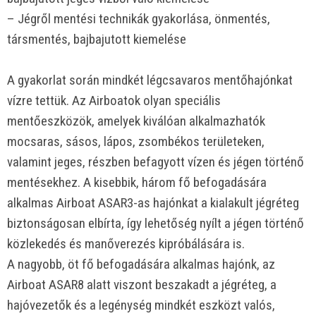
– Jégről mentési technikák gyakorlása, önmentés,
társmentés, bajbajutott kiemelése
A gyakorlat során mindkét légcsavaros mentőhajónkat
vízre tettük. Az Airboatok olyan speciális
mentőeszközök, amelyek kiválóan alkalmazhatók
mocsaras, sásos, lápos, zsombékos területeken,
valamint jeges, részben befagyott vízen és jégen történő
mentésekhez. A kisebbik, három fő befogadására
alkalmas Airboat ASAR3-as hajónkat a kialakult jégréteg
biztonságosan elbírta, így lehetőség nyílt a jégen történő
közlekedés és manőverezés kipróbálására is.
A nagyobb, öt fő befogadására alkalmas hajónk, az
Airboat ASAR8 alatt viszont beszakadt a jégréteg, a
hajóvezetők és a legénység mindkét eszközt valós,