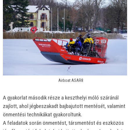
Airboat ASAR8
A gyakorlat második része a keszthelyi móló száránál
zajlott, ahol jégbeszakadt bajbajutott mentését, valamint
önmentési technikákat gyakoroltunk.
A feladatok során önmentést, társmentést és eszközös