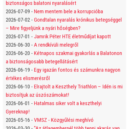
biztonságos balatoni nyaralásért
2026-07-09
-
Nem mentem bele a korrupcióba
2026-07-02
-
Gondtalan nyaralás krónikus betegséggel
– Mire figyeljünk a nyári hőségben?
2026-07-01
-
Jamrik Péter HTE életműdíjat kapott
2026-06-30
-
A rendkívüli melegről
2026-06-20
-
Kétnapos szakmai gyakorlás a Balatonon
a biztonságosabb betegellátásért
2026-06-19
-
Egy igazán fontos és számunkra nagyon
értékes elismerésről
2026-06-10
-
Elrajtolt a Keszthely Triathlon – Idén is mi
biztosítjuk az úszószámokat!
2026-06-01
-
Hatalmas siker volt a keszthelyi
Gyereknap!
2026-05-16
-
VMSZ - Közgyűlési meghívó
2026-03-30
-
"Az átlagembernél több tenni akarás van