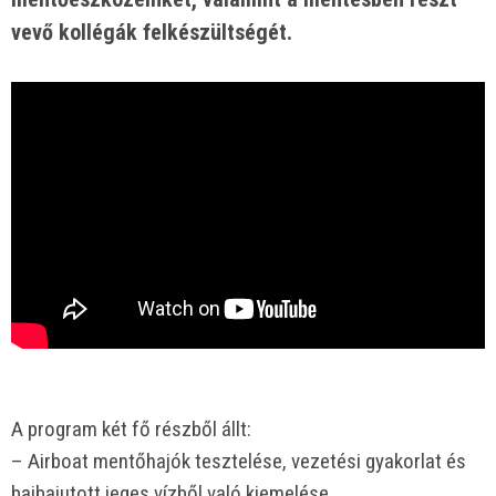
vevő kollégák felkészültségét.
A program két fő részből állt:
– Airboat mentőhajók tesztelése, vezetési gyakorlat és
bajbajutott jeges vízből való kiemelése