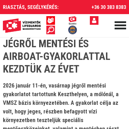
RIASZTÁS, SEGÉLYKÉRÉS:
+36 30 383 8383
JÉGRŐL MENTÉSI ÉS
AIRBOAT-GYAKORLATTAL
KEZDTÜK AZ ÉVET
2026 január 11-én, vasárnap jégről mentési
gyakorlatot tartottunk Keszthelyen, a mólónál, a
VMSZ bázis környezetében. A gyakorlat célja az
volt, hogy jeges, részben befagyott vízi
környezetben teszteljük speciális
mentőeszközeinket, valamint a mentésben részt