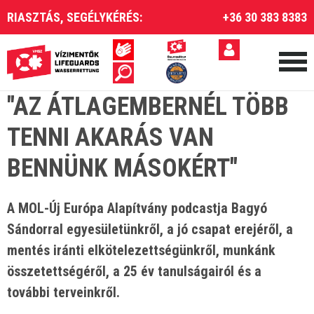
RIASZTÁS, SEGÉLYKÉRÉS:
+36 30 383 8383
"AZ ÁTLAGEMBERNÉL TÖBB
TENNI AKARÁS VAN
BENNÜNK MÁSOKÉRT"
A MOL-Új Európa Alapítvány podcastja Bagyó
Sándorral egyesületünkről, a jó csapat erejéről, a
mentés iránti elkötelezettségünkről, munkánk
összetettségéről, a 25 év tanulságairól és a
további terveinkről.