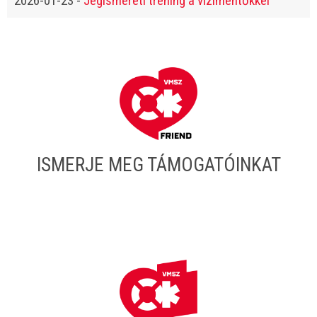
2026-01-23
-
Jégismereti tréning a vízimentőkkel
ISMERJE MEG TÁMOGATÓINKAT