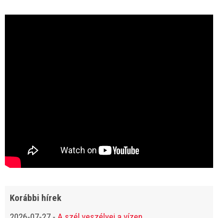
Korábbi hírek
2026-07-27
-
A szél veszélyei a vízen