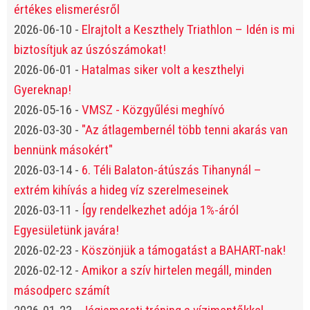
értékes elismerésről
2026-06-10
-
Elrajtolt a Keszthely Triathlon – Idén is mi
biztosítjuk az úszószámokat!
2026-06-01
-
Hatalmas siker volt a keszthelyi
Gyereknap!
2026-05-16
-
VMSZ - Közgyűlési meghívó
2026-03-30
-
"Az átlagembernél több tenni akarás van
bennünk másokért"
2026-03-14
-
6. Téli Balaton-átúszás Tihanynál –
extrém kihívás a hideg víz szerelmeseinek
2026-03-11
-
Így rendelkezhet adója 1%-áról
Egyesületünk javára!
2026-02-23
-
Köszönjük a támogatást a BAHART-nak!
2026-02-12
-
Amikor a szív hirtelen megáll, minden
másodperc számít