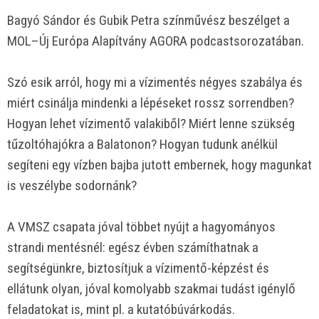
Bagyó Sándor és Gubik Petra színművész beszélget a
MOL–Új Európa Alapítvány AGORA podcastsorozatában.
Szó esik arról, hogy mi a vízimentés négyes szabálya és
miért csinálja mindenki a lépéseket rossz sorrendben?
Hogyan lehet vízimentő valakiből? Miért lenne szükség
tűzoltóhajókra a Balatonon? Hogyan tudunk anélkül
segíteni egy vízben bajba jutott embernek, hogy magunkat
is veszélybe sodornánk?
A VMSZ csapata jóval többet nyújt a hagyományos
strandi mentésnél: egész évben számíthatnak a
segítségünkre, biztosítjuk a vízimentő-képzést és
ellátunk olyan, jóval komolyabb szakmai tudást igénylő
feladatokat is, mint pl. a kutatóbúvárkodás.