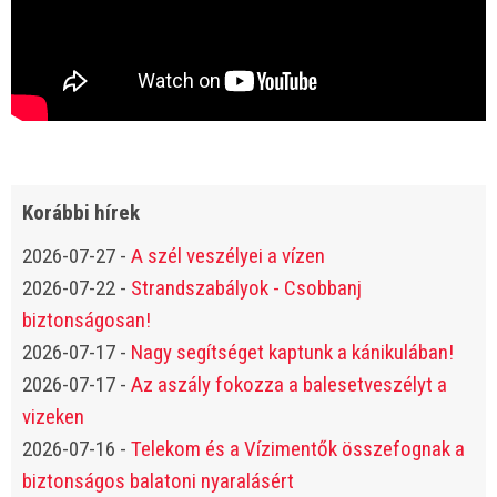
Korábbi hírek
2026-07-27
-
A szél veszélyei a vízen
2026-07-22
-
Strandszabályok - Csobbanj
biztonságosan!
2026-07-17
-
Nagy segítséget kaptunk a kánikulában!
2026-07-17
-
Az aszály fokozza a balesetveszélyt a
vizeken
2026-07-16
-
Telekom és a Vízimentők összefognak a
biztonságos balatoni nyaralásért