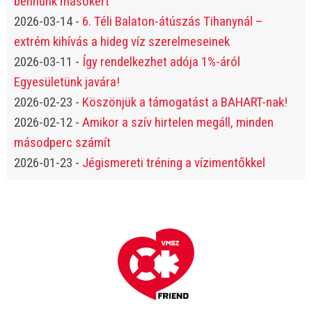
bennünk másokért"
2026-03-14
-
6. Téli Balaton-átúszás Tihanynál –
extrém kihívás a hideg víz szerelmeseinek
2026-03-11
-
Így rendelkezhet adója 1%-áról
Egyesületünk javára!
2026-02-23
-
Köszönjük a támogatást a BAHART-nak!
2026-02-12
-
Amikor a szív hirtelen megáll, minden
másodperc számít
2026-01-23
-
Jégismereti tréning a vízimentőkkel