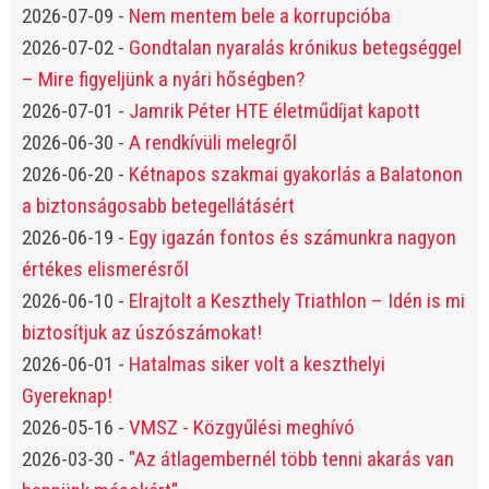
2026-07-09
-
Nem mentem bele a korrupcióba
2026-07-02
-
Gondtalan nyaralás krónikus betegséggel
– Mire figyeljünk a nyári hőségben?
2026-07-01
-
Jamrik Péter HTE életműdíjat kapott
2026-06-30
-
A rendkívüli melegről
2026-06-20
-
Kétnapos szakmai gyakorlás a Balatonon
a biztonságosabb betegellátásért
2026-06-19
-
Egy igazán fontos és számunkra nagyon
értékes elismerésről
2026-06-10
-
Elrajtolt a Keszthely Triathlon – Idén is mi
biztosítjuk az úszószámokat!
2026-06-01
-
Hatalmas siker volt a keszthelyi
Gyereknap!
2026-05-16
-
VMSZ - Közgyűlési meghívó
2026-03-30
-
"Az átlagembernél több tenni akarás van