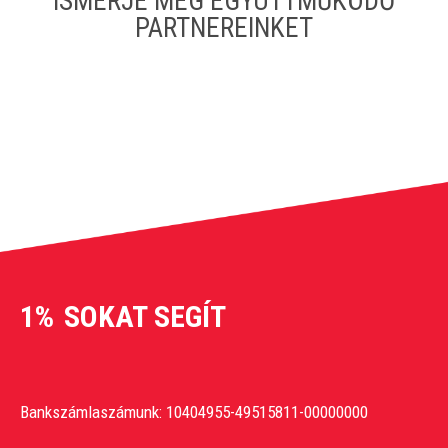
ISMERJE MEG EGYÜTTMŰKÖDŐ
PARTNEREINKET
1%
SOKAT SEGÍT
Bankszámlaszámunk: 10404955-49515811-00000000