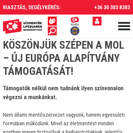
RIASZTÁS, SEGÉLYKÉRÉS:
+36 30 383 8383
KÖSZÖNJÜK SZÉPEN A MOL
– ÚJ EURÓPA ALAPÍTVÁNY
TÁMOGATÁSÁT!
Támogatók nélkül nem tudnánk ilyen színvonalon
végezni a munkánkat.
Nem állami mentőszervezet vagyunk, hanem egyesületi
formában működünk. Mivel az életmentést minden
esetben ingyen biztosítjuk a bajbajutottaknak, jelentős