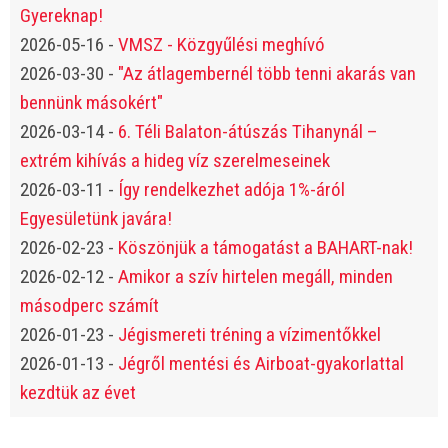
Gyereknap!
2026-05-16
-
VMSZ - Közgyűlési meghívó
2026-03-30
-
"Az átlagembernél több tenni akarás van
bennünk másokért"
2026-03-14
-
6. Téli Balaton-átúszás Tihanynál –
extrém kihívás a hideg víz szerelmeseinek
2026-03-11
-
Így rendelkezhet adója 1%-áról
Egyesületünk javára!
2026-02-23
-
Köszönjük a támogatást a BAHART-nak!
2026-02-12
-
Amikor a szív hirtelen megáll, minden
másodperc számít
2026-01-23
-
Jégismereti tréning a vízimentőkkel
2026-01-13
-
Jégről mentési és Airboat-gyakorlattal
kezdtük az évet