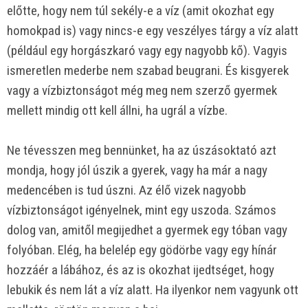
előtte, hogy nem túl sekély-e a víz (amit okozhat egy
homokpad is) vagy nincs-e egy veszélyes tárgy a víz alatt
(például egy horgászkaró vagy egy nagyobb kő). Vagyis
ismeretlen mederbe nem szabad beugrani. És kisgyerek
vagy a vízbiztonságot még meg nem szerző gyermek
mellett mindig ott kell állni, ha ugrál a vízbe.
Ne tévesszen meg bennünket, ha az úszásoktató azt
mondja, hogy jól úszik a gyerek, vagy ha már a nagy
medencében is tud úszni. Az élő vizek nagyobb
vízbiztonságot igényelnek, mint egy uszoda. Számos
dolog van, amitől megijedhet a gyermek egy tóban vagy
folyóban. Elég, ha belelép egy gödörbe vagy egy hínár
hozzáér a lábához, és az is okozhat ijedtséget, hogy
lebukik és nem lát a víz alatt. Ha ilyenkor nem vagyunk ott