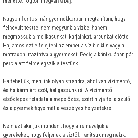
mellette, rögtön megvan a baj.
Nagyon fontos már gyermekkorban megtanítani, hogy
felhevült testtel nem megyünk a vízbe, hanem
megmossuk a mellkasunkat, karjainkat, arcunkat előtte.
Hajlamos ezt elfelejteni az ember a vízibiciklin vagy a
matracon utaztatva a gyermeket. Pedig a kánikulában pár
perc alatt felmelegszik a testünk.
Ha tehetjük, menjünk olyan strandra, ahol van vízimentő,
és ha bármiért szól, hallgassunk rá. A vízimentő
elsődleges feladata a megelőzés, ezért hívja fel a szülő
és a gyermek figyelmét a veszélyes helyzetekre.
Nem azt akarjuk mondani, hogy arra neveljük a
gyerekeket, hogy féljenek a víztől. Tanítsuk meg nekik,