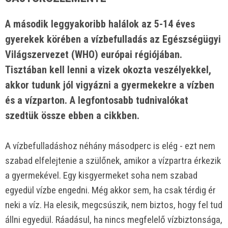
A második leggyakoribb halálok az 5-14 éves
gyerekek körében a vízbefulladás az Egészségügyi
Világszervezet (WHO) európai régiójában.
Tisztában kell lenni a vizek okozta veszélyekkel,
akkor tudunk jól vigyázni a gyermekekre a vízben
és a vízparton. A legfontosabb tudnivalókat
szedtük össze ebben a cikkben.
A vízbefulladáshoz néhány másodperc is elég - ezt nem
szabad elfelejtenie a szülőnek, amikor a vízpartra érkezik
a gyermekével. Egy kisgyermeket soha nem szabad
egyedül vízbe engedni. Még akkor sem, ha csak térdig ér
neki a víz. Ha elesik, megcsúszik, nem biztos, hogy fel tud
állni egyedül. Ráadásul, ha nincs megfelelő vízbiztonsága,