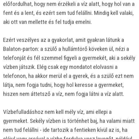
előfordulhat, hogy nem érzékeli a víz alatt, hogy hol van a
fent és a lent, és ezért sem tud felállni. Mindig kell valaki,
aki ott van mellette és fel tudja emelni.
Ezért veszélyes az a gyakorlat, amit gyakran látunk a
Balaton-parton: a szülő a hullámtörő köveken ül, nézi a
telefonját és fél szemmel figyeli a gyermekét, aki a sekély
vízben játszik. Elég csak egy mondatot elolvasni a
telefonon, ha akkor merül el a gyerek, és a szülő ezt nem
látja, nem fogja tudni, hogy hol keresse a gyermeket,
hiszen nem áttetsző a víz, nem fogja látni a víz alatt.
Vízbefulladáshoz nem kell mély víz, ami ellepi a
gyermeket. Sekély vízben is történhet baj, ha valami miatt
nem tud felállni - ide tartozik a fentieken kívül az is, ha
elájul vagy arcával a vízbe fordulva vesz levegőt, például