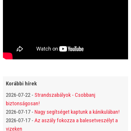
Korábbi hírek
2026-07-22
-
Strandszabályok - Csobbanj
biztonságosan!
2026-07-17
-
Nagy segítséget kaptunk a kánikulában!
2026-07-17
-
Az aszály fokozza a balesetveszélyt a
vizeken