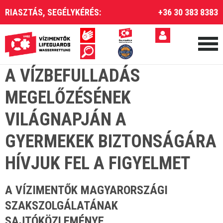
RIASZTÁS, SEGÉLYKÉRÉS:
+36 30 383 8383
A VÍZBEFULLADÁS
MEGELŐZÉSÉNEK
VILÁGNAPJÁN A
GYERMEKEK BIZTONSÁGÁRA
HÍVJUK FEL A FIGYELMET
A VÍZIMENTŐK MAGYARORSZÁGI
SZAKSZOLGÁLATÁNAK
SAJTÓKÖZLEMÉNYE