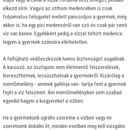
elkezd sírni. Vagyis az otthoni medencében is csak
folyamatos felügyelet mellett pancsoljon a gyermek, még
akkor is, ha egy pici medencéről van szó és csak pár centi
víz van benne. Egyébként pedig a vízzel töltött medence
legyen a gyermek számára elérhetetlen.
A felfújható védőeszközök hamis biztonságot sugallnak.
A karúszó, az úszógumi nem életmentő felszerelések,
leereszthetnek, lecsúszhatnak a gyermekről. Kizárólag a
mentőmellény - aminek gallérja van- tartja fent a gyermek
fejét a víz felszínén. Ám mentőmellényben sem szabad
egyedül hagyni a kisgyereket a vízben.
Ha a gyermekünk ugrálni szeretne a vízben vagy mi
szeretnénk dobálni őt, minden esetben meg kell vizsgálni