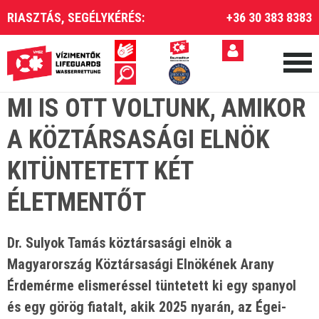
RIASZTÁS, SEGÉLYKÉRÉS:
+36 30 383 8383
MI IS OTT VOLTUNK, AMIKOR
A KÖZTÁRSASÁGI ELNÖK
KITÜNTETETT KÉT
ÉLETMENTŐT
Dr. Sulyok Tamás köztársasági elnök a
Magyarország Köztársasági Elnökének Arany
Érdemérme elismeréssel tüntetett ki egy spanyol
és egy görög fiatalt, akik 2025 nyarán, az Égei-