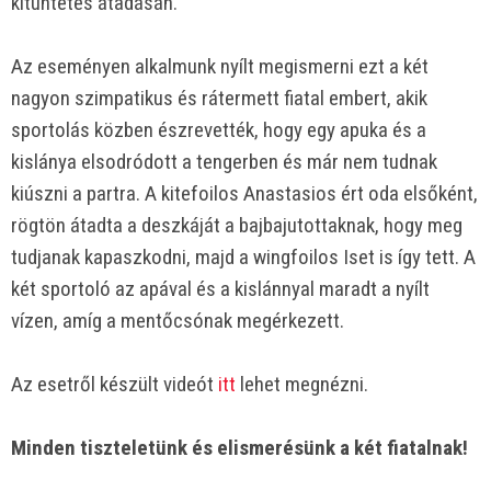
kitüntetés átadásán.
Az eseményen alkalmunk nyílt megismerni ezt a két
nagyon szimpatikus és rátermett fiatal embert, akik
sportolás közben észrevették, hogy egy apuka és a
kislánya elsodródott a tengerben és már nem tudnak
kiúszni a partra. A kitefoilos Anastasios ért oda elsőként,
rögtön átadta a deszkáját a bajbajutottaknak, hogy meg
tudjanak kapaszkodni, majd a wingfoilos Iset is így tett. A
két sportoló az apával és a kislánnyal maradt a nyílt
vízen, amíg a mentőcsónak megérkezett.
Az esetről készült videót
itt
lehet megnézni.
Minden tiszteletünk és elismerésünk a két fiatalnak!