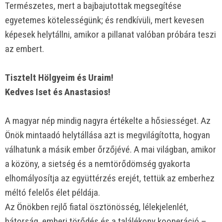
Természetes, mert a bajbajutottak megsegítése
egyetemes kötelességünk; és rendkívüli, mert kevesen
képesek helytállni, amikor a pillanat valóban próbára teszi
az embert.
Tisztelt Hölgyeim és Uraim!
Kedves Iset és Anastasios!
A magyar nép mindig nagyra értékelte a hősiességet. Az
Önök mintaadó helytállása azt is megvilágította, hogyan
válhatunk a másik ember őrzőjévé. A mai világban, amikor
a közöny, a sietség és a nemtörődömség gyakorta
elhomályosítja az együttérzés erejét, tettük az emberhez
méltó felelős élet példája.
Az Önökben rejlő fiatal ösztönösség, lélekjelenlét,
bátorság, emberi törődés és a találékony kooperáció –