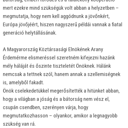
mert ezekre mind szükségük volt abban a helyzetben –
megmutatja, hogy nem kell aggódnunk a jövőnkért,
Európa jövőjéért, hiszen nagyszerű példái vannak a fiatal
generáció helytállásának.
A Magyarország Köztársasági Elnökének Arany
Érdemérme elismeréssel szeretném kifejezni hazánk
mély háláját és őszinte tiszteletét Önöknek. Hálánk
nemcsak a tettnek szól, hanem annak a szellemiségnek
is, amelyből fakadt.
Önök cselekedetükkel megerősítették a hitünket abban,
hogy a világban a jóság és a bátorság nem vész el,
csupán csendben, szerényen várja, hogy
megmutatkozhasson – olyankor, amikor a legnagyobb
szükség van rá.