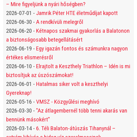
– Mire figyeljünk a nyári hőségben?
2026-07-01
-
Jamrik Péter HTE életműdíjat kapott
2026-06-30
-
A rendkívüli melegről
2026-06-20
-
Kétnapos szakmai gyakorlás a Balatonon
a biztonságosabb betegellátásért
2026-06-19
-
Egy igazán fontos és számunkra nagyon
értékes elismerésről
2026-06-10
-
Elrajtolt a Keszthely Triathlon – Idén is mi
biztosítjuk az úszószámokat!
2026-06-01
-
Hatalmas siker volt a keszthelyi
Gyereknap!
2026-05-16
-
VMSZ - Közgyűlési meghívó
2026-03-30
-
"Az átlagembernél több tenni akarás van
bennünk másokért"
2026-03-14
-
6. Téli Balaton-átúszás Tihanynál –