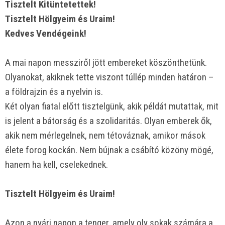
Tisztelt Kitüntetettek!
Tisztelt Hölgyeim és Uraim!
Kedves Vendégeink!
A mai napon messziről jött embereket köszönthetünk.
Olyanokat, akiknek tette viszont túllép minden határon –
a földrajzin és a nyelvin is.
Két olyan fiatal előtt tisztelgünk, akik példát mutattak, mit
is jelent a bátorság és a szolidaritás. Olyan emberek ők,
akik nem mérlegelnek, nem tétováznak, amikor mások
élete forog kockán. Nem bújnak a csábító közöny mögé,
hanem ha kell, cselekednek.
Tisztelt Hölgyeim és Uraim!
Azon a nyári napon a tenger, amely oly sokak számára a