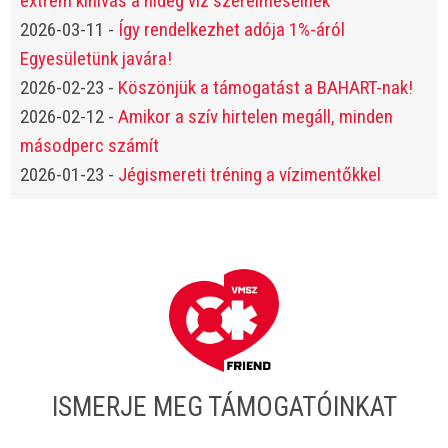
extrém kihívás a hideg víz szerelmeseinek
2026-03-11
-
Így rendelkezhet adója 1%-áról
Egyesületünk javára!
2026-02-23
-
Köszönjük a támogatást a BAHART-nak!
2026-02-12
-
Amikor a szív hirtelen megáll, minden
másodperc számít
2026-01-23
-
Jégismereti tréning a vízimentőkkel
ISMERJE MEG TÁMOGATÓINKAT