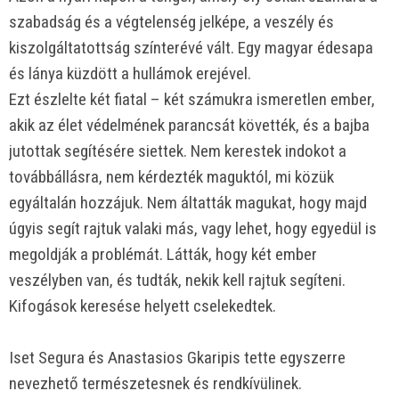
szabadság és a végtelenség jelképe, a veszély és
kiszolgáltatottság színterévé vált. Egy magyar édesapa
és lánya küzdött a hullámok erejével.
Ezt észlelte két fiatal – két számukra ismeretlen ember,
akik az élet védelmének parancsát követték, és a bajba
jutottak segítésére siettek. Nem kerestek indokot a
továbbállásra, nem kérdezték maguktól, mi közük
egyáltalán hozzájuk. Nem áltatták magukat, hogy majd
úgyis segít rajtuk valaki más, vagy lehet, hogy egyedül is
megoldják a problémát. Látták, hogy két ember
veszélyben van, és tudták, nekik kell rajtuk segíteni.
Kifogások keresése helyett cselekedtek.
Iset Segura és Anastasios Gkaripis tette egyszerre
nevezhető természetesnek és rendkívülinek.