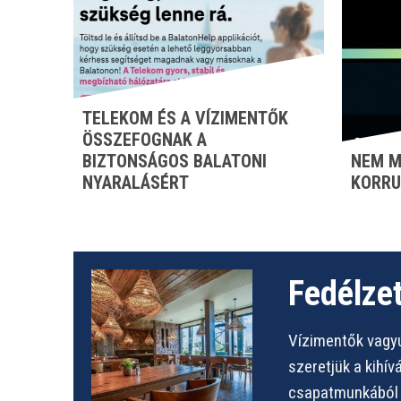
TELEKOM ÉS A VÍZIMENTŐK
ÖSSZEFOGNAK A
BIZTONSÁGOS BALATONI
NEM M
NYARALÁSÉRT
KORRU
Fedélzet
Vízimentők vagyu
szeretjük a kihí
csapatmunkából s