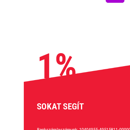
1%
SOKAT SEGÍT
Bankszámlaszámunk: 10404955-49515811-0000