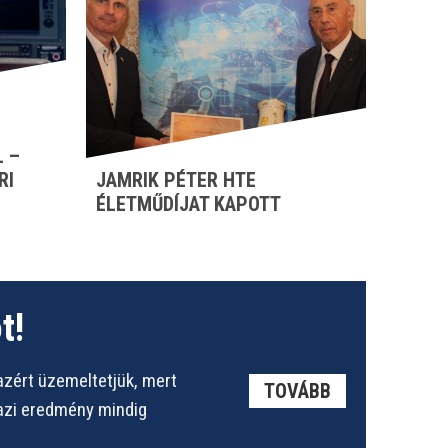
 –
RI
JAMRIK PÉTER HTE
ÉLETMŰDÍJAT KAPOTT
t!
azért üzemeltetjük, mert
TOVÁBB
gazi eredmény mindig