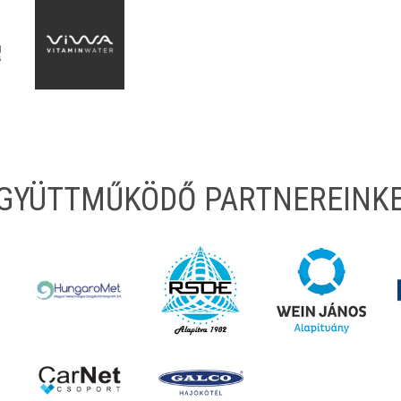
EGYÜTTMŰKÖDŐ PARTNEREINK