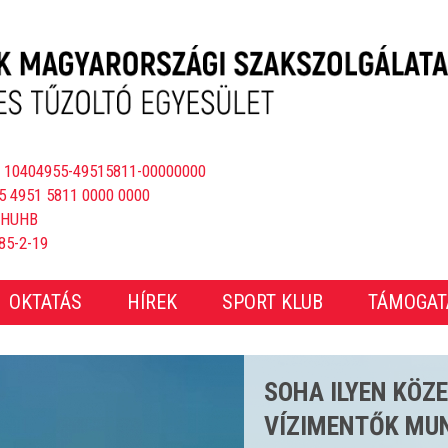
 10404955-49515811-00000000
5 4951 5811 0000 0000
BHUHB
85-2-19
OKTATÁS
HÍREK
SPORT KLUB
TÁMOGAT
CSAKNEM 4000 E
ÖS STRANDSZEZ