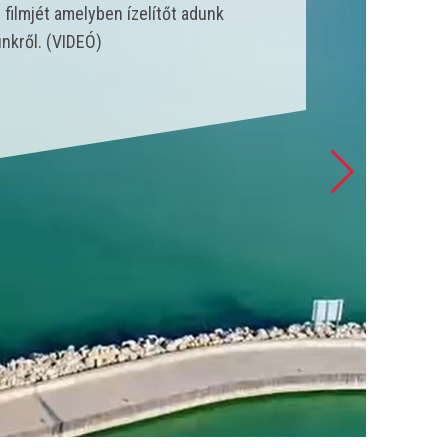
nk állt szolgálatba és csak a
 esetet látott el. (VIDEÓ)