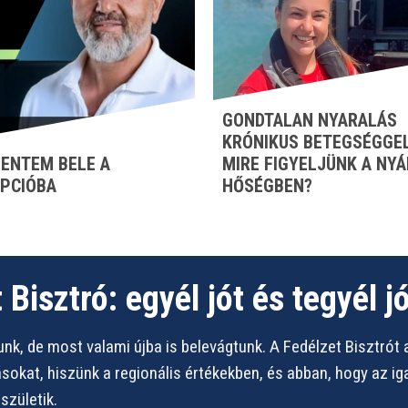
GONDTALAN NYARALÁS
KRÓNIKUS BETEGSÉGGEL
ENTEM BELE A
MIRE FIGYELJÜNK A NYÁ
PCIÓBA
HŐSÉGBEN?
 Bisztró: egyél jót és tegyél jó
nk, de most valami újba is belevágtunk. A Fedélzet Bisztrót 
vásokat, hiszünk a regionális értékekben, és abban, hogy az i
zületik.