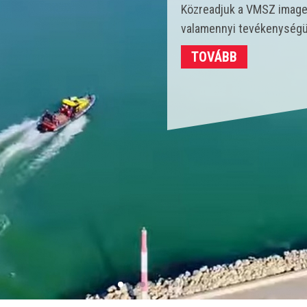
Idén 450 vízmentő kollégá
strandokon összesen 3702
TOVÁBB