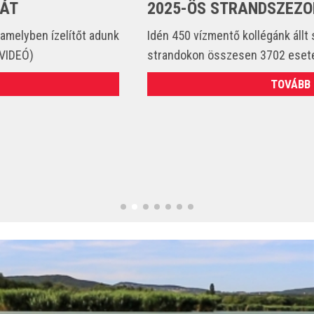
2025-ÖS STRANDSZEZONBAN
Idén 450 vízmentő kollégánk állt szolgálatba és csak a
strandokon összesen 3702 esetet látott el. (VIDEÓ)
TOVÁBB