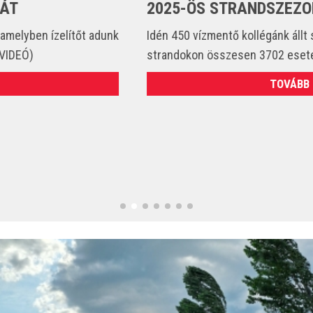
2025-ÖS STRANDSZEZONBAN
Idén 450 vízmentő kollégánk állt szolgálatba és csak a
strandokon összesen 3702 esetet látott el. (VIDEÓ)
TOVÁBB