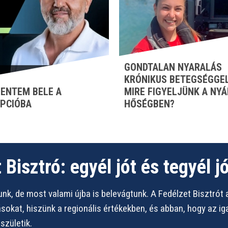
GONDTALAN NYARALÁS
KRÓNIKUS BETEGSÉGGEL
ENTEM BELE A
MIRE FIGYELJÜNK A NYÁ
PCIÓBA
HŐSÉGBEN?
 Bisztró: egyél jót és tegyél jó
nk, de most valami újba is belevágtunk. A Fedélzet Bisztrót 
vásokat, hiszünk a regionális értékekben, és abban, hogy az i
zületik.