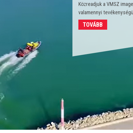
Idén 450 vízmentő kollégá
strandokon összesen 3702
TOVÁBB