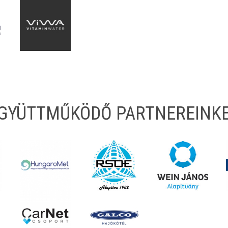
EGYÜTTMŰKÖDŐ PARTNEREINK