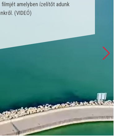
nk állt szolgálatba és csak a
 esetet látott el. (VIDEÓ)