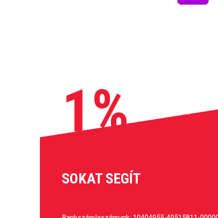
1%
SOKAT SEGÍT
Bankszámlaszámunk: 10404955-49515811-0000