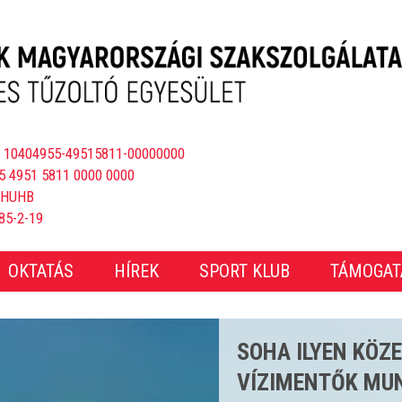
 10404955-49515811-00000000
5 4951 5811 0000 0000
BHUHB
85-2-19
OKTATÁS
HÍREK
SPORT KLUB
TÁMOGAT
CSAKNEM 4000 E
ÖS STRANDSZEZ