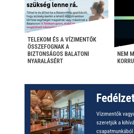
TELEKOM ÉS A VÍZIMENTŐK
ÖSSZEFOGNAK A
BIZTONSÁGOS BALATONI
NEM M
NYARALÁSÉRT
KORRU
Fedélzet
Vízimentők vagyu
szeretjük a kihí
csapatmunkából s