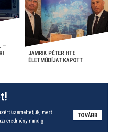
 –
RI
JAMRIK PÉTER HTE
ÉLETMŰDÍJAT KAPOTT
t!
azért üzemeltetjük, mert
TOVÁBB
gazi eredmény mindig