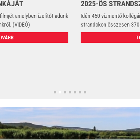
2025-ÖS STRANDSZEZONBAN
Idén 450 vízmentő kollégánk állt szolgálatba és csak a
strandokon összesen 3702 esetet látott el. (VIDEÓ)
TOVÁBB