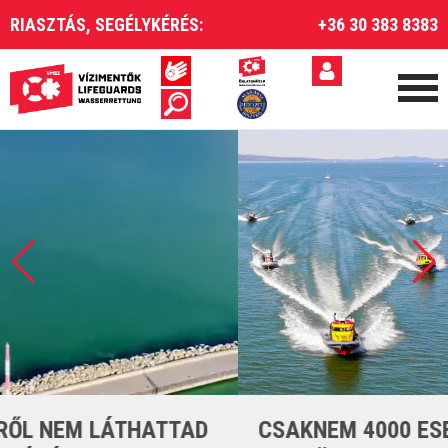
RIASZTÁS, SEGÉLYKÉRÉS:
+36 30 383 8383
CSAKNEM 4000 ESETET LÁTTUNK EL A