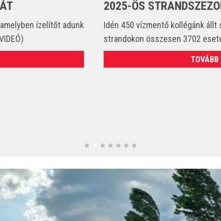
2025-ÖS STRANDSZEZONBAN
Idén 450 vízmentő kollégánk állt szolgálatba és csak a
strandokon összesen 3702 esetet látott el. (VIDEÓ)
TOVÁBB