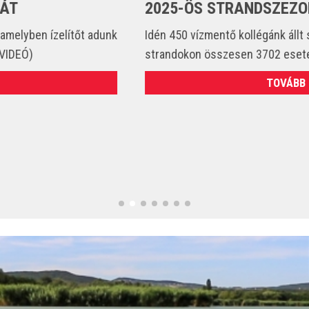
2025-ÖS STRANDSZEZONBAN
Idén 450 vízmentő kollégánk állt szolgálatba és csak a
strandokon összesen 3702 esetet látott el. (VIDEÓ)
TOVÁBB