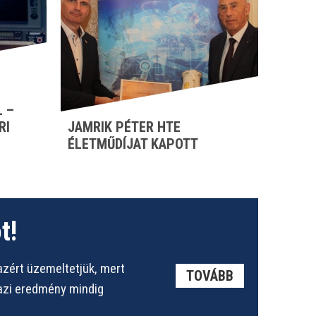
 –
RI
JAMRIK PÉTER HTE
ÉLETMŰDÍJAT KAPOTT
t!
azért üzemeltetjük, mert
TOVÁBB
gazi eredmény mindig