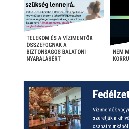
TELEKOM ÉS A VÍZIMENTŐK
ÖSSZEFOGNAK A
BIZTONSÁGOS BALATONI
NEM M
NYARALÁSÉRT
KORRU
Fedélzet
Vízimentők vagyu
szeretjük a kihí
csapatmunkából s