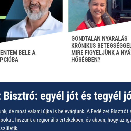
GONDTALAN NYARALÁS
KRÓNIKUS BETEGSÉGGEL
ENTEM BELE A
MIRE FIGYELJÜNK A NYÁ
PCIÓBA
HŐSÉGBEN?
 Bisztró: egyél jót és tegyél jó
nk, de most valami újba is belevágtunk. A Fedélzet Bisztrót 
vásokat, hiszünk a regionális értékekben, és abban, hogy az i
zületik.