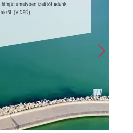
nk állt szolgálatba és csak a
 esetet látott el. (VIDEÓ)