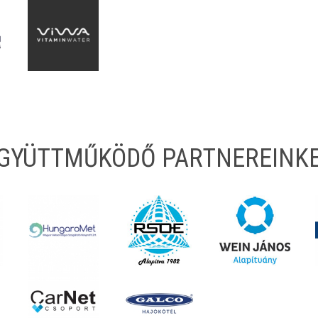
EGYÜTTMŰKÖDŐ PARTNEREINK