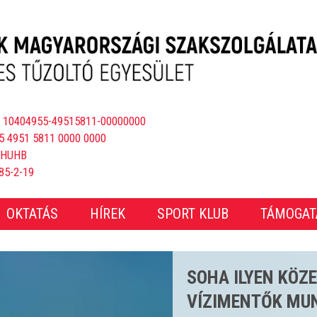
 10404955-49515811-00000000
5 4951 5811 0000 0000
BHUHB
85-2-19
OKTATÁS
HÍREK
SPORT KLUB
TÁMOGAT
CSAKNEM 4000 E
ÖS STRANDSZEZ