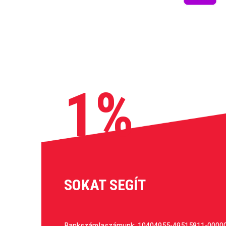
1%
SOKAT SEGÍT
Bankszámlaszámunk: 10404955-49515811-0000