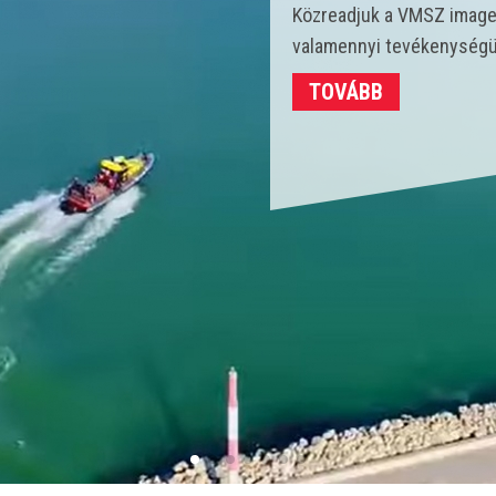
Idén 450 vízmentő kollégá
strandokon összesen 3702
TOVÁBB