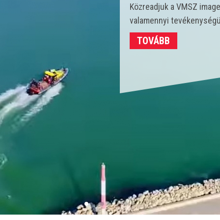
Idén 450 vízmentő kollégá
strandokon összesen 3702
TOVÁBB