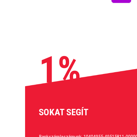
1%
SOKAT SEGÍT
Bankszámlaszámunk: 10404955-49515811-0000