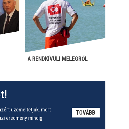
A RENDKÍVÜLI MELEGRŐL
t!
azért üzemeltetjük, mert
TOVÁBB
gazi eredmény mindig