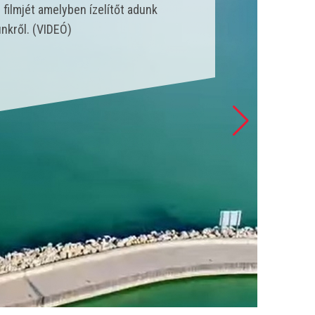
nk állt szolgálatba és csak a
 esetet látott el. (VIDEÓ)