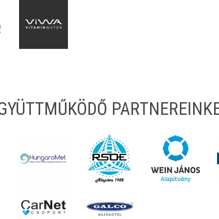
EGYÜTTMŰKÖDŐ PARTNEREINK