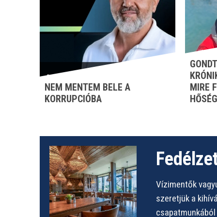
GONDT
KRÓNI
NEM MENTEM BELE A
MIRE 
KORRUPCIÓBA
HŐSÉG
Fedélzet
Vízimentők vagyu
szeretjük a kihí
csapatmunkából s