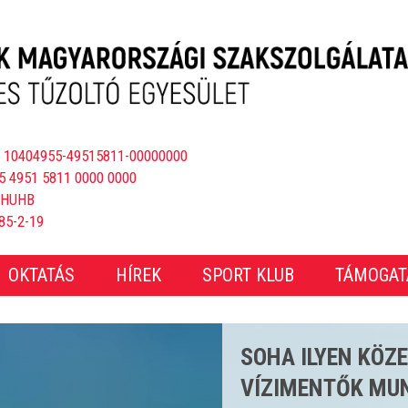
 10404955-49515811-00000000
5 4951 5811 0000 0000
BHUHB
85-2-19
OKTATÁS
HÍREK
SPORT KLUB
TÁMOGAT
CSAKNEM 4000 E
ÖS STRANDSZEZ