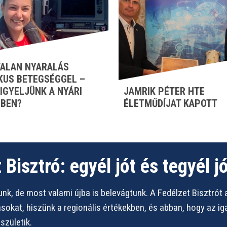
ALAN NYARALÁS
KUS BETEGSÉGGEL –
FIGYELJÜNK A NYÁRI
JAMRIK PÉTER HTE
BEN?
ÉLETMŰDÍJAT KAPOTT
 Bisztró: egyél jót és tegyél jó
nk, de most valami újba is belevágtunk. A Fedélzet Bisztrót 
vásokat, hiszünk a regionális értékekben, és abban, hogy az i
zületik.