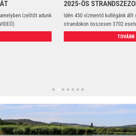
2025-ÖS STRANDSZEZONBAN
Idén 450 vízmentő kollégánk állt szolgálatba és csak a
strandokon összesen 3702 esetet látott el. (VIDEÓ)
TOVÁBB