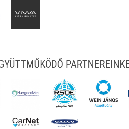
EGYÜTTMŰKÖDŐ PARTNEREINK