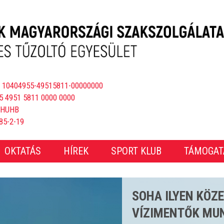
 10404955-49515811-00000000
5 4951 5811 0000 0000
BHUHB
85-2-19
OKTATÁS
HÍREK
SPORT KLUB
TÁMOGAT
CSAKNEM 4000 E
ÖS STRANDSZEZ