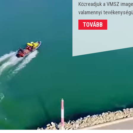
Idén 450 vízmentő kollégá
strandokon összesen 3702
TOVÁBB