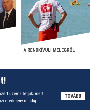
A RENDKÍVÜLI MELEGRŐL
t!
azért üzemeltetjük, mert
TOVÁBB
gazi eredmény mindig