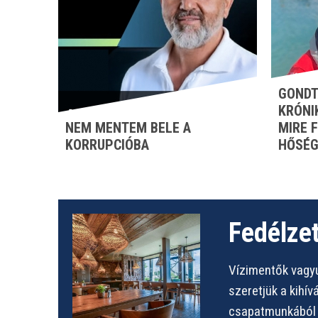
GONDT
KRÓNI
NEM MENTEM BELE A
MIRE 
KORRUPCIÓBA
HŐSÉG
Fedélzet
Vízimentők vagyu
szeretjük a kihí
csapatmunkából s