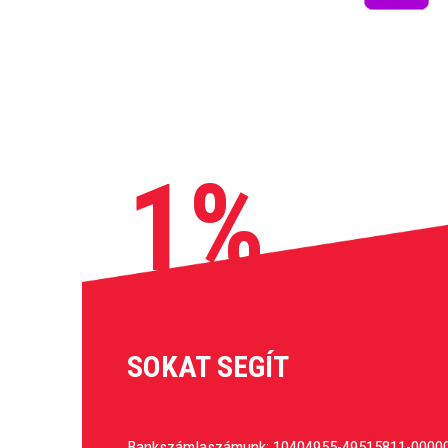
1%
SOKAT SEGÍT
Bankszámlaszámunk: 10404955-49515811-0000