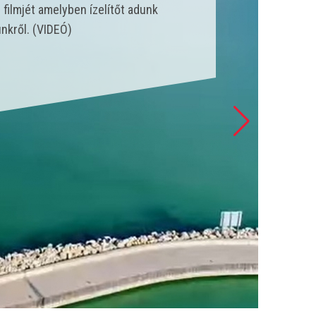
nk állt szolgálatba és csak a
 esetet látott el. (VIDEÓ)