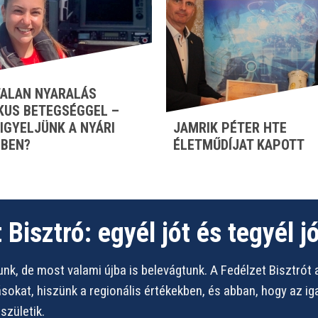
ALAN NYARALÁS
KUS BETEGSÉGGEL –
FIGYELJÜNK A NYÁRI
JAMRIK PÉTER HTE
BEN?
ÉLETMŰDÍJAT KAPOTT
 Bisztró: egyél jót és tegyél jó
nk, de most valami újba is belevágtunk. A Fedélzet Bisztrót 
vásokat, hiszünk a regionális értékekben, és abban, hogy az i
zületik.