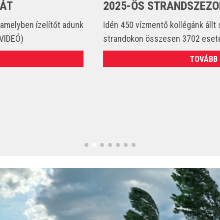
2025-ÖS STRANDSZEZONBAN
Idén 450 vízmentő kollégánk állt szolgálatba és csak a
strandokon összesen 3702 esetet látott el. (VIDEÓ)
TOVÁBB