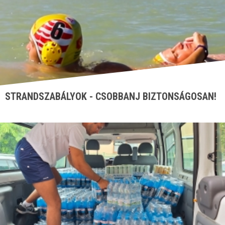
STRANDSZABÁLYOK - CSOBBANJ BIZTONSÁGOSAN!