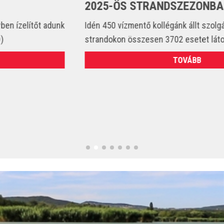
2025-ÖS STRANDSZEZONBAN
Idén 450 vízmentő kollégánk állt szolgálatba és csak a
strandokon összesen 3702 esetet látott el. (VIDEÓ)
TOVÁBB