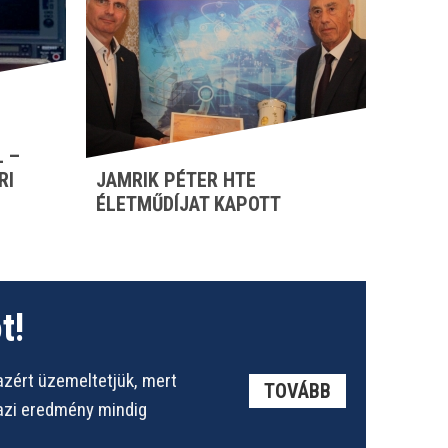
 –
RI
JAMRIK PÉTER HTE
ÉLETMŰDÍJAT KAPOTT
t!
azért üzemeltetjük, mert
TOVÁBB
gazi eredmény mindig