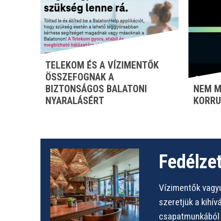
TELEKOM ÉS A VÍZIMENTŐK
ÖSSZEFOGNAK A
BIZTONSÁGOS BALATONI
NEM M
NYARALÁSÉRT
KORRU
Fedélzet
Vízimentők vagyu
szeretjük a kihí
csapatmunkából s