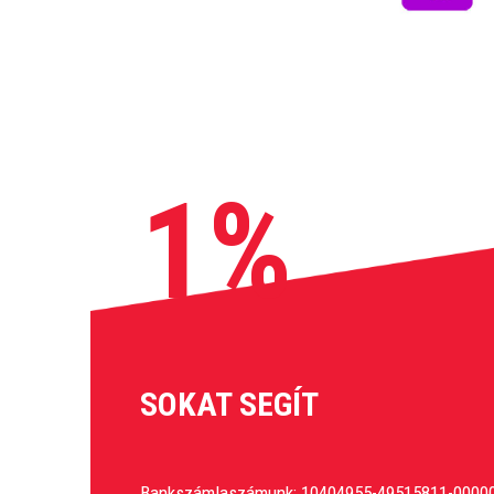
1%
SOKAT SEGÍT
Bankszámlaszámunk: 10404955-49515811-0000