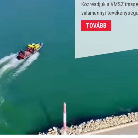
Idén 450 vízmentő kollégá
strandokon összesen 3702
TOVÁBB