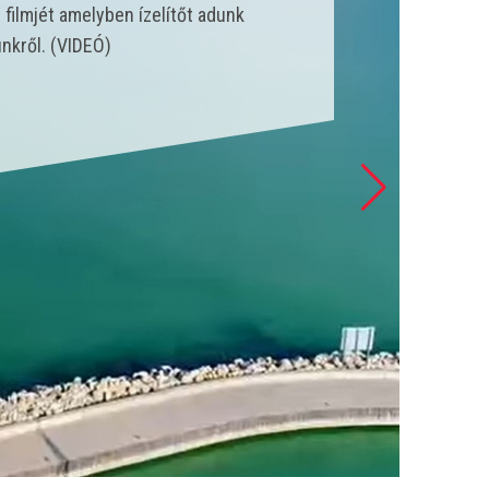
nk állt szolgálatba és csak a
 esetet látott el. (VIDEÓ)