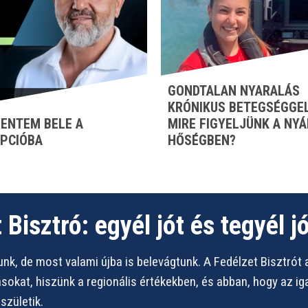
GONDTALAN NYARALÁS
KRÓNIKUS BETEGSÉGGEL
ENTEM BELE A
MIRE FIGYELJÜNK A NYÁ
PCIÓBA
HŐSÉGBEN?
 Bisztró: egyél jót és tegyél jó
nk, de most valami újba is belevágtunk. A Fedélzet Bisztrót 
vásokat, hiszünk a regionális értékekben, és abban, hogy az i
zületik.