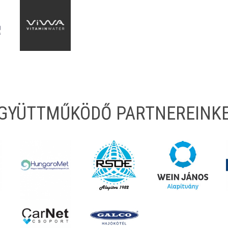
EGYÜTTMŰKÖDŐ PARTNEREINK