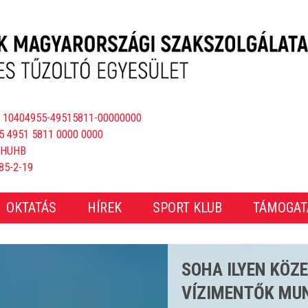
 10404955-49515811-00000000
5 4951 5811 0000 0000
BHUHB
85-2-19
OKTATÁS
HÍREK
SPORT KLUB
TÁMOGAT
CSAKNEM 4000 E
ÖS STRANDSZEZ