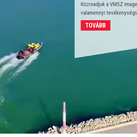
Idén 450 vízmentő kollégá
strandokon összesen 3702
TOVÁBB