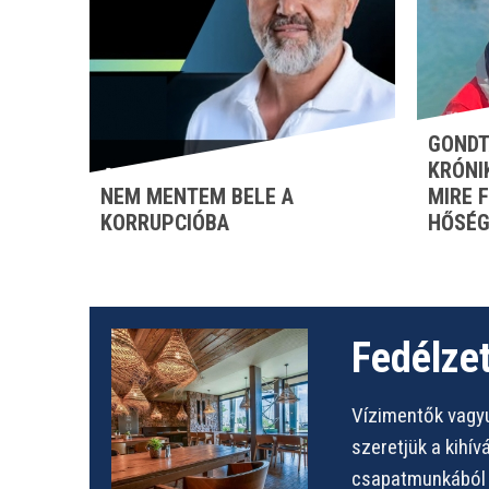
GONDT
KRÓNI
NEM MENTEM BELE A
MIRE 
KORRUPCIÓBA
HŐSÉG
Fedélzet
Vízimentők vagyu
szeretjük a kihí
csapatmunkából s