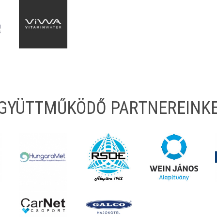
EGYÜTTMŰKÖDŐ PARTNEREINK