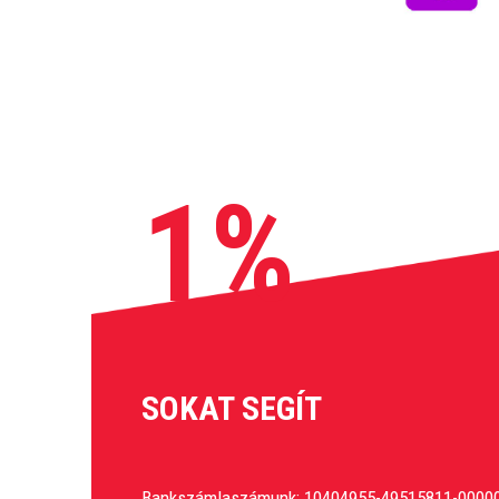
1%
SOKAT SEGÍT
Bankszámlaszámunk: 10404955-49515811-0000