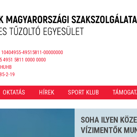
 10404955-49515811-00000000
5 4951 5811 0000 0000
BHUHB
85-2-19
OKTATÁS
HÍREK
SPORT KLUB
TÁMOGAT
CSAKNEM 4000 E
ÖS STRANDSZEZ