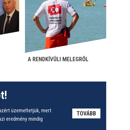
A RENDKÍVÜLI MELEGRŐL
t!
azért üzemeltetjük, mert
TOVÁBB
gazi eredmény mindig