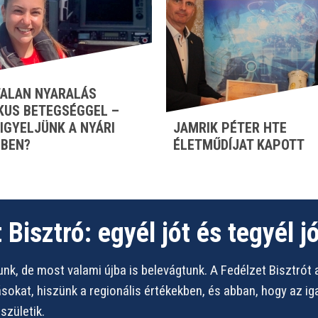
ALAN NYARALÁS
KUS BETEGSÉGGEL –
FIGYELJÜNK A NYÁRI
JAMRIK PÉTER HTE
BEN?
ÉLETMŰDÍJAT KAPOTT
 Bisztró: egyél jót és tegyél jó
nk, de most valami újba is belevágtunk. A Fedélzet Bisztrót 
vásokat, hiszünk a regionális értékekben, és abban, hogy az i
zületik.