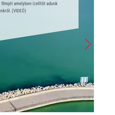
nk állt szolgálatba és csak a
 esetet látott el. (VIDEÓ)