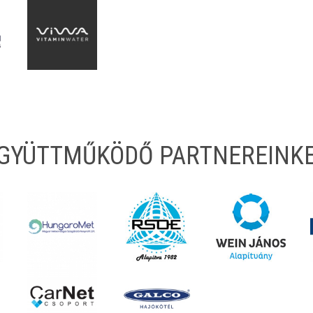
EGYÜTTMŰKÖDŐ PARTNEREINK