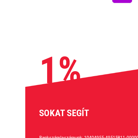
1%
SOKAT SEGÍT
Bankszámlaszámunk: 10404955-49515811-0000