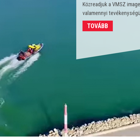
Idén 450 vízmentő kollégá
strandokon összesen 3702
TOVÁBB