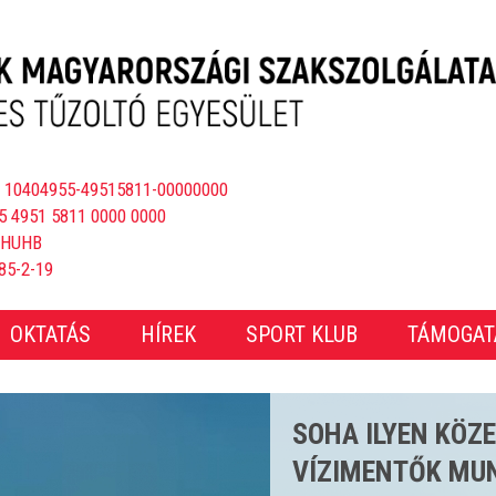
 10404955-49515811-00000000
5 4951 5811 0000 0000
BHUHB
85-2-19
OKTATÁS
HÍREK
SPORT KLUB
TÁMOGAT
CSAKNEM 4000 E
ÖS STRANDSZEZ