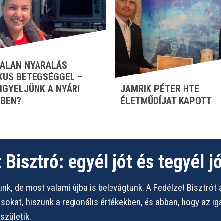
ALAN NYARALÁS
KUS BETEGSÉGGEL –
FIGYELJÜNK A NYÁRI
JAMRIK PÉTER HTE
BEN?
ÉLETMŰDÍJAT KAPOTT
 Bisztró: egyél jót és tegyél jó
nk, de most valami újba is belevágtunk. A Fedélzet Bisztrót 
vásokat, hiszünk a regionális értékekben, és abban, hogy az i
zületik.