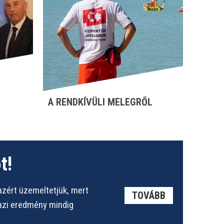
A RENDKÍVÜLI MELEGRŐL
t!
azért üzemeltetjük, mert
TOVÁBB
gazi eredmény mindig