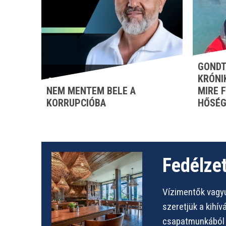
GONDT
KRÓNI
NEM MENTEM BELE A
MIRE 
KORRUPCIÓBA
HŐSÉG
Fedélzet
Vízimentők vagyu
szeretjük a kihí
csapatmunkából s