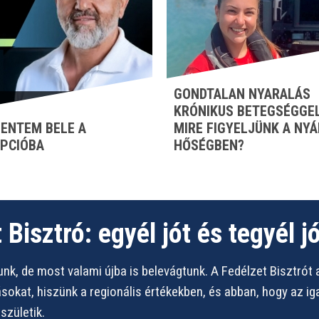
GONDTALAN NYARALÁS
KRÓNIKUS BETEGSÉGGEL
ENTEM BELE A
MIRE FIGYELJÜNK A NYÁ
PCIÓBA
HŐSÉGBEN?
 Bisztró: egyél jót és tegyél jó
nk, de most valami újba is belevágtunk. A Fedélzet Bisztrót 
vásokat, hiszünk a regionális értékekben, és abban, hogy az i
zületik.