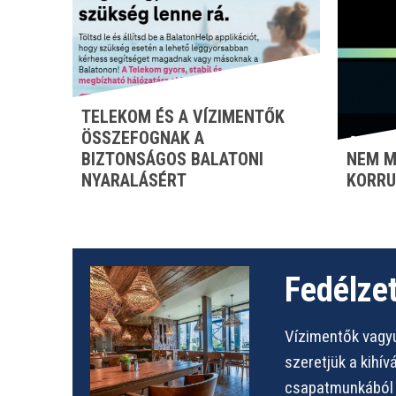
TELEKOM ÉS A VÍZIMENTŐK
ÖSSZEFOGNAK A
BIZTONSÁGOS BALATONI
NEM M
NYARALÁSÉRT
KORRU
Fedélzet
Vízimentők vagyu
szeretjük a kihí
csapatmunkából s