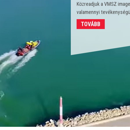
Idén 450 vízmentő kollégá
strandokon összesen 3702
TOVÁBB