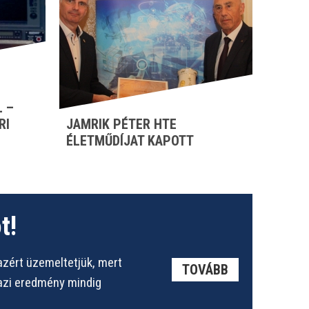
 –
RI
JAMRIK PÉTER HTE
ÉLETMŰDÍJAT KAPOTT
t!
azért üzemeltetjük, mert
TOVÁBB
gazi eredmény mindig