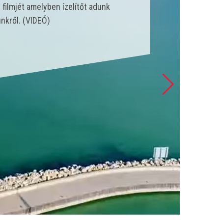
nk állt szolgálatba és csak a
 esetet látott el. (VIDEÓ)