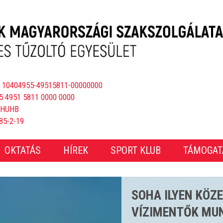
 10404955-49515811-00000000
5 4951 5811 0000 0000
BHUHB
85-2-19
OKTATÁS
HÍREK
SPORT KLUB
TÁMOGAT
CSAKNEM 4000 E
ÖS STRANDSZEZ