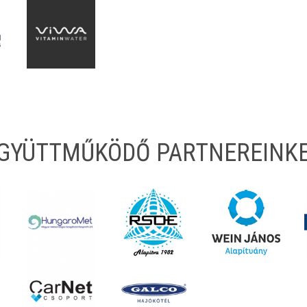
EGYÜTTMŰKÖDŐ PARTNEREINK