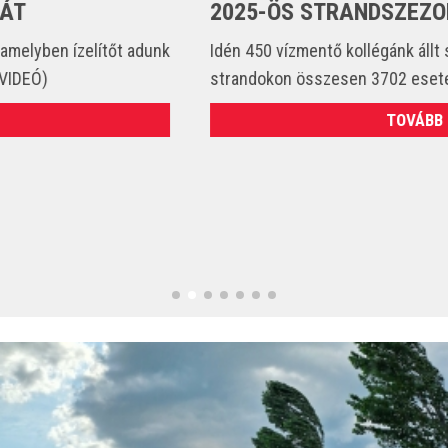
2025-ÖS STRANDSZEZONBAN
Idén 450 vízmentő kollégánk állt szolgálatba és csak a
strandokon összesen 3702 esetet látott el. (VIDEÓ)
TOVÁBB