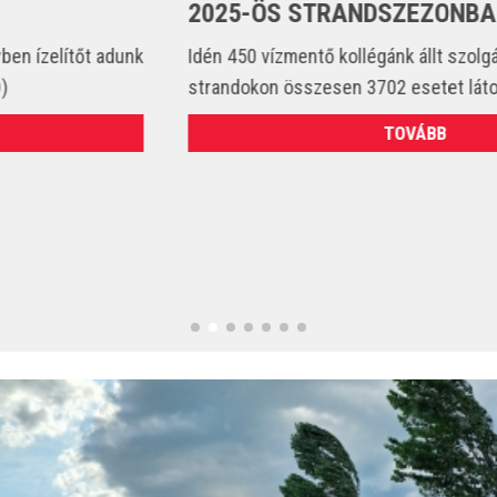
2025-ÖS STRANDSZEZONBAN
Idén 450 vízmentő kollégánk állt szolgálatba és csak a
strandokon összesen 3702 esetet látott el. (VIDEÓ)
TOVÁBB