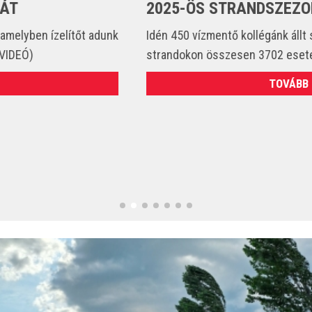
2025-ÖS STRANDSZEZONBAN
Idén 450 vízmentő kollégánk állt szolgálatba és csak a
strandokon összesen 3702 esetet látott el. (VIDEÓ)
TOVÁBB