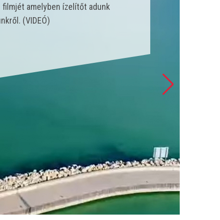
nk állt szolgálatba és csak a
 esetet látott el. (VIDEÓ)