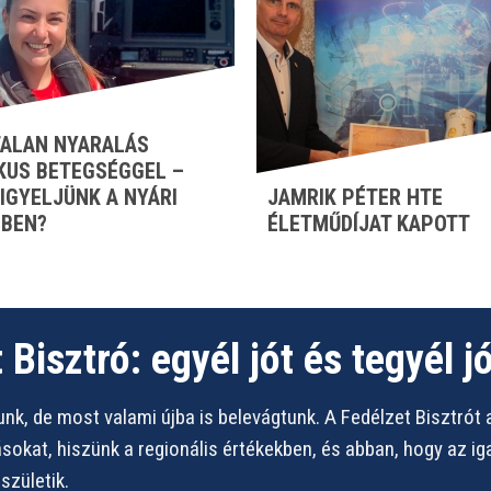
ALAN NYARALÁS
KUS BETEGSÉGGEL –
FIGYELJÜNK A NYÁRI
JAMRIK PÉTER HTE
BEN?
ÉLETMŰDÍJAT KAPOTT
 Bisztró: egyél jót és tegyél jó
nk, de most valami újba is belevágtunk. A Fedélzet Bisztrót 
vásokat, hiszünk a regionális értékekben, és abban, hogy az i
zületik.