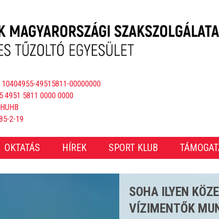
 10404955-49515811-00000000
5 4951 5811 0000 0000
BHUHB
85-2-19
OKTATÁS
HÍREK
SPORT KLUB
TÁMOGAT
CSAKNEM 4000 E
ÖS STRANDSZEZ