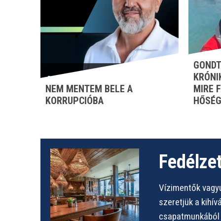
GONDT
KRÓNI
NEM MENTEM BELE A
MIRE 
KORRUPCIÓBA
HŐSÉG
Fedélzet
Vízimentők vagyu
szeretjük a kihí
csapatmunkából s