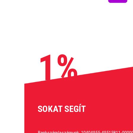
1%
SOKAT SEGÍT
Bankszámlaszámunk: 10404955-49515811-0000