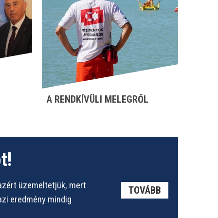
A RENDKÍVÜLI MELEGRŐL
t!
azért üzemeltetjük, mert
TOVÁBB
gazi eredmény mindig