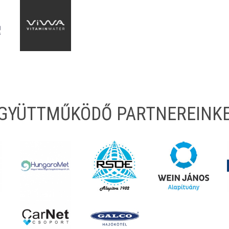
EGYÜTTMŰKÖDŐ PARTNEREINK