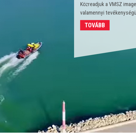
Idén 450 vízmentő kollégá
strandokon összesen 3702
TOVÁBB