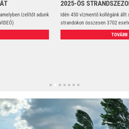
2025-ÖS STRANDSZEZONBAN
Idén 450 vízmentő kollégánk állt szolgálatba és csak a
strandokon összesen 3702 esetet látott el. (VIDEÓ)
TOVÁBB