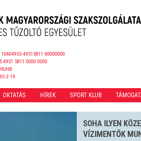
 10404955-49515811-00000000
5 4951 5811 0000 0000
BHUHB
85-2-19
OKTATÁS
HÍREK
SPORT KLUB
TÁMOGAT
CSAKNEM 4000 E
ÖS STRANDSZEZ