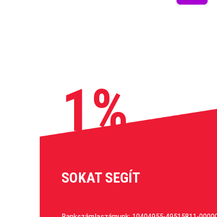
1%
SOKAT SEGÍT
Bankszámlaszámunk: 10404955-49515811-0000