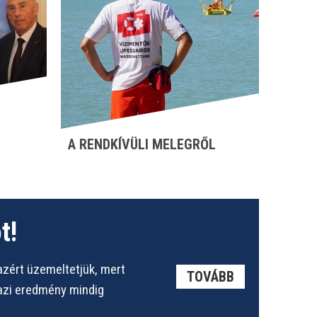
A RENDKÍVÜLI MELEGRŐL
t!
azért üzemeltetjük, mert
TOVÁBB
gazi eredmény mindig