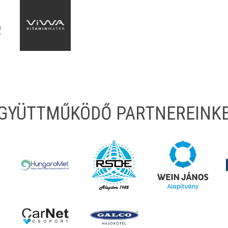
EGYÜTTMŰKÖDŐ PARTNEREINK