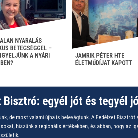
ALAN NYARALÁS
KUS BETEGSÉGGEL –
FIGYELJÜNK A NYÁRI
JAMRIK PÉTER HTE
BEN?
ÉLETMŰDÍJAT KAPOTT
 Bisztró: egyél jót és tegyél jó
nk, de most valami újba is belevágtunk. A Fedélzet Bisztrót 
vásokat, hiszünk a regionális értékekben, és abban, hogy az i
zületik.