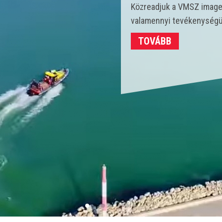
Idén 450 vízmentő kollégá
strandokon összesen 3702
TOVÁBB