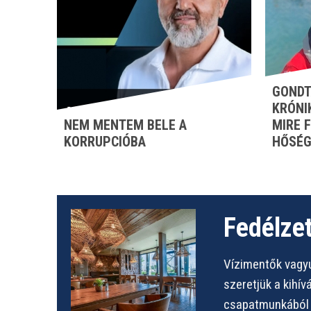
GONDT
KRÓNI
NEM MENTEM BELE A
MIRE 
KORRUPCIÓBA
HŐSÉG
Fedélzet
Vízimentők vagyu
szeretjük a kihí
csapatmunkából s