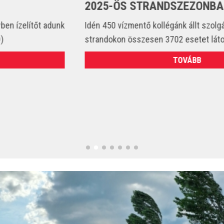
2025-ÖS STRANDSZEZONBAN
Idén 450 vízmentő kollégánk állt szolgálatba és csak a
strandokon összesen 3702 esetet látott el. (VIDEÓ)
TOVÁBB