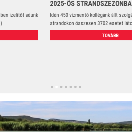
2025-ÖS STRANDSZEZONBAN
Idén 450 vízmentő kollégánk állt szolgálatba és csak a
strandokon összesen 3702 esetet látott el. (VIDEÓ)
TOVÁBB